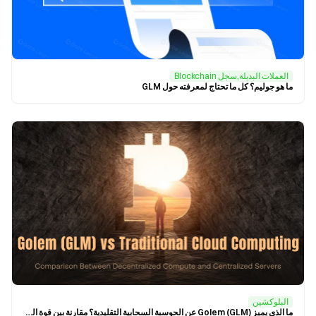
العملات البديلة,سجل Blockchain
ما هو جوليم؟ كل ما تحتاج لمعرفته حول GLM
البلوكشين
ما الذي يميز Golem (GLM) عن الحوسبة السحابية التقليدية؟ مقارنة بين قوة التجزئة / معدل التجزئة لامركزي والخوادم المركزية