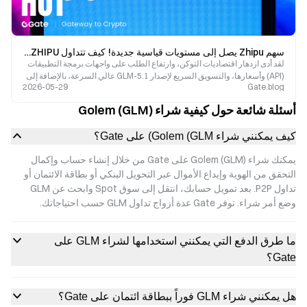
سهم Zhipu يصل إلى مستويات قياسية جديدة! كيف تتداول ZHIPU على Gate TradFi مع حواجز دخول منخفضة؟
لقد أدى ازدهار اقتصاديات التوكن، وارتفاع الطلب على واجهات برمجة التطبيقات
(API) وأسعارها، والتسويق السريع لإصدار GLM-5.1 عالي السرعة، بالإضافة إلى
2026-05-29
Gate.blog
الإدراج المرتقب في مؤشر Hang Seng للتكنولوجيا، إلى توليد زخم أساسي قوي
?
أسئلة شائعة حول كيفية شراء Golem (GLM)
كيف يمكنني شراء Golem (GLM) على Gate؟
يمكنك شراء Golem (GLM) على Gate من خلال إنشاء حساب وإكمال
التحقق من الهوية وإيداع الأموال عبر التحويل البنكي أو بطاقة الائتمان أو
تداول P2P. بعد تمويل حسابك، انتقل إلى سوق Spot وابحث عن GLM
وضع أمر شراء. توفر Gate عدة أزواج تداول GLM حسب احتياجاتك.
ما طرق الدفع التي يمكنني استخدامها لشراء GLM على
Gate؟
هل يمكنني شراء GLM فوراً ببطاقة ائتمان على Gate؟