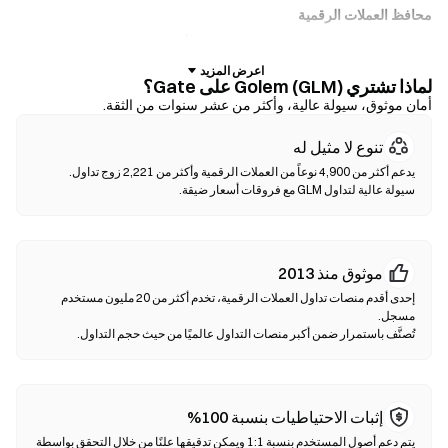
محافظ العملات الرقمية
للمستخدمين الذين يفضلون الحفظ الذاتي للأصول. تتيح لك المحافظ غير
الوصائية الاحتفاظ بمفاتيحك الخاصة وإجراء مبادلة الرموز مباشرة داخل
لماذا تشتري Golem (GLM) على Gate؟
واجهة المحفظة. كما تدعم بعض المحافظ الإيداع بالعملات الورقية، مما يتيح
أمان موثوق، سيولة عالية، وأكثر من عشر سنوات من الثقة.
لك شراء GLM باستخدام بطاقة ائتمان دون الحاجة إلى المرور عبر منصة
تداول أولًا. احرص دائمًا على نسخ عبارة الأولية احتياطيًا والتحقق من عناوين
تنوع لا مثيل له
العقود قبل تأكيد أي معاملة.
سيولة عالية لتداول GLM مع فروقات أسعار ضيقة.
منصات التداول اللامركزية (DEXs)
تداول مباشرة بين الأفراد دون وسطاء. تستخدم منصات الـDEXs العقود
الذكية لتنفيذ عمليات المبادلة على السلسلة—دون الحاجة للتسجيل أو
التحقق من الهوية. قم بتوصيل محفظة متوافقة، اختر زوج الرموز الخاص
موثوق منذ 2013
بك، واختر نسبة الانزلاق السعري، ثم أكد عملية المبادلة. يرجى ملاحظة أن
إحدى أقدم منصات تداول العملات الرقمية، تخدم أكثر من 20 مليون مستخدم
هناك رسوم غاز مطبقة، وقد تختلف الأسعار عن الأسواق المركزية بسبب
عمق السيولة. تحدث أغلب أنشطة DEX على سلاسل متوافقة مع EVM
تُصنَّف باستمرار ضمن أكبر منصات التداول عالميًا من حيث حجم التداول.
مثل Ethereum ،BNB Chain وPolygon.
إثبات الاحتياطيات بنسبة 100%
يتم دعم أصول المستخدم بنسبة 1:1 ويمكن تدقيقها علنًا من خلال التحقق بواسطة