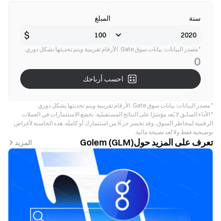
سنة
المبلغ
$
* مصدر البيانات: بيانات سوق Gate. الأرقام تقريبية ويتم تحديثها بشكل دوري.
0
احسب أرباحك
* مصدر البيانات: بيانات سوق Gate. الأرقام تقريبية ويتم تحديثها بشكل دوري.
* الأداء السابق لا يُعد مؤشرًا على النتائج المستقبلية. تخضع الاستثمارات في العملات
الرقمية لمخاطر السوق، وقد تخسر جزءًا من استثمارك أو كاملَه. هذه الحاسبة لأغراض
توضيحية فقط ولا تُعد نصيحة مالية.
تعرف على المزيد حولGolem (GLM)
المزيد