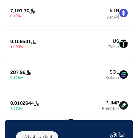
ETH
﷼7,191.70
إيثريوم
-0.10%
US
﷼0.159501
Talus
-11.09%
SOL
﷼287.96
Solana
+0.45%
PUMP
﷼0.0102644
Pumpfun
+7.57%
ابدأ الآن
إنشاء حساب الآن