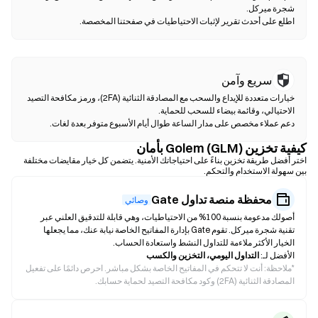
اطلع على أحدث تقرير لإثبات الاحتياطيات في صفحتنا المخصصة.
سريع وآمن
خيارات متعددة للإيداع والسحب مع المصادقة الثنائية (2FA)، ورمز مكافحة التصيد
دعم عملاء مخصص على مدار الساعة طوال أيام الأسبوع متوفر بعدة لغات.
كيفية تخزين Golem (GLM) بأمان
اختر أفضل طريقة تخزين بناءً على احتياجاتك الأمنية. يتضمن كل خيار مقايضات مختلفة
بين سهولة الاستخدام والتحكم.
محفظة منصة تداول Gate
وصائي
أصولك مدعومة بنسبة 100% من الاحتياطيات، وهي قابلة للتدقيق العلني عبر
تقنية شجرة ميركل. تقوم Gate بإدارة المفاتيح الخاصة نيابة عنك، مما يجعلها
الخيار الأكثر ملاءمة للتداول النشط واستعادة الحساب.
الأفضل لـ:
التداول اليومي، التخزين والكسب
*
ملاحظة: أنت لا تتحكم في المفاتيح الخاصة بشكل مباشر. احرص دائمًا على تفعيل
المصادقة الثنائية (2FA) وكود مكافحة التصيد لحماية حسابك.