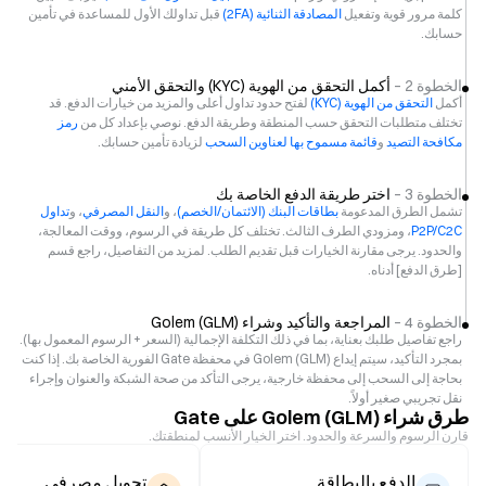
كلمة مرور قوية وتفعيل
المصادقة الثنائية (2FA)
قبل تداولك الأول للمساعدة في تأمين
حسابك.
الخطوة 2 –
أكمل التحقق من الهوية (KYC) والتحقق الأمني
أكمل
التحقق من الهوية (KYC)
لفتح حدود تداول أعلى والمزيد من خيارات الدفع. قد
تختلف متطلبات التحقق حسب المنطقة وطريقة الدفع. نوصي بإعداد كل من
رمز
مكافحة التصيد
و
قائمة مسموح بها لعناوين السحب
لزيادة تأمين حسابك.
الخطوة 3 –
اختر طريقة الدفع الخاصة بك
تشمل الطرق المدعومة
بطاقات البنك (الائتمان/الخصم)
، و
النقل المصرفي
، و
تداول
P2P/C2C
، ومزودي الطرف الثالث. تختلف كل طريقة في الرسوم، ووقت المعالجة،
والحدود. يرجى مقارنة الخيارات قبل تقديم الطلب. لمزيد من التفاصيل، راجع قسم
[طرق الدفع] أدناه.
الخطوة 4 –
المراجعة والتأكيد وشراء Golem (GLM)
راجع تفاصيل طلبك بعناية، بما في ذلك التكلفة الإجمالية (السعر + الرسوم المعمول بها).
بمجرد التأكيد، سيتم إيداع Golem (GLM) في محفظة Gate الفورية الخاصة بك. إذا كنت
بحاجة إلى السحب إلى محفظة خارجية، يرجى التأكد من صحة الشبكة والعنوان وإجراء
نقل تجريبي صغير أولاً.
طرق شراء Golem (GLM) على Gate
قارن الرسوم والسرعة والحدود. اختر الخيار الأنسب لمنطقتك.
الدفع بالبطاقة
تحويل مصرفي