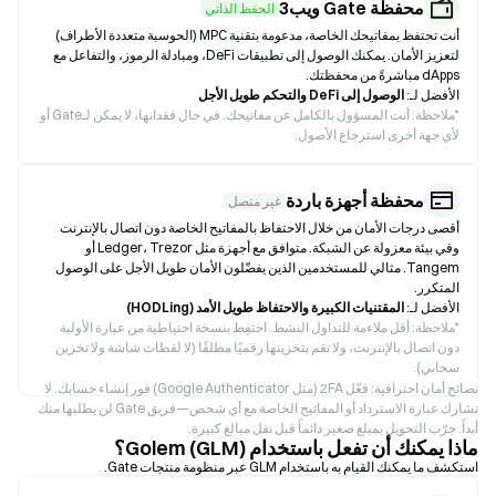
محفظة Gate ويب3
الحفظ الذاتي
أنت تحتفظ بمفاتيحك الخاصة، مدعومة بتقنية MPC (الحوسبة متعددة الأطراف)
لتعزيز الأمان. يمكنك الوصول إلى تطبيقات DeFi، ومبادلة الرموز، والتفاعل مع
dApps مباشرةً من محفظتك.
الأفضل لـ:
الوصول إلى DeFi والتحكم طويل الأجل
*
ملاحظة: أنت المسؤول بالكامل عن مفاتيحك. في حال فقدانها، لا يمكن لـGate أو
لأي جهة أخرى استرجاع الأصول.
محفظة أجهزة باردة
غير متصل
أقصى درجات الأمان من خلال الاحتفاظ بالمفاتيح الخاصة دون اتصال بالإنترنت
وفي بيئة معزولة عن الشبكة. متوافق مع أجهزة مثل Ledger، Trezor أو
Tangem. مثالي للمستخدمين الذين يفضّلون الأمان طويل الأجل على الوصول
المتكرر.
الأفضل لـ:
المقتنيات الكبيرة والاحتفاظ طويل الأمد (HODLing)
*
ملاحظة: أقل ملاءمة للتداول النشط. احتفِظ بنسخة احتياطية من عبارة الأولية
دون اتصال بالإنترنت، ولا تقم بتخزينها رقميًا مطلقًا (لا لقطات شاشة ولا تخزين
سحابي).
نصائح أمان احترافية: فعّل 2FA (مثل Google Authenticator) فور إنشاء حسابك. لا
تشارك عبارة الاسترداد أو المفاتيح الخاصة مع أي شخص—فريق Gate لن يطلبها منك
أبداً. جرّب التحويل بمبلغ صغير دائماً قبل نقل مبالغ كبيرة.
ماذا يمكنك أن تفعل باستخدام Golem (GLM)؟
استكشف ما يمكنك القيام به باستخدام GLM عبر منظومة منتجات Gate.