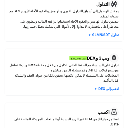
التداول
يمكنك الوصول إلى أسواق التداول الفوري والهامش والعقود الآجلة لأزواج GLM مع
يتضمن تداول الهامش والعقود الآجلة استخدام الرافعة المالية وينطوي على
مخاطر أعلى للخسارة. لا تتداول إلا بالأموال التي يمكنك تحمّل خسارتها.
تداول GLM/USDT ←
ويب3 وDEX
ميزة جديدة
تداول على السلسلة مع الحفظ الذاتي الكامل من خلال محفظة Gate ويب3. تفاعل
المعاملات على السلسلة لا يمكن عكسها. تحقق دائمًا من عنوان العقد والشبكة
قبل التأكيد.
اذهب إلى DEX ←
اكسب
استثمر حيازاتك من GLM عبر الربح البسيط أو المنتجات المهيكلة المتاحة على