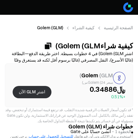
الصفحة الرئيسية
كيفية الشراء
Golem (GLM)
كيفية شراءGolem (GLM)
اشترِ Golem (GLM) في 4 خطوات بسيطة. اختر طريقة الدفع—البطاقة
(غالبًا الأسرع)، النقل المصرفي (غالبًا برسوم أقل لكنه قد يستغرق وقتًا
أطول)، أو P2P/C2C (خيارات أكثر ولكن مع مخاطر احتيال أعلى)—ثم راجع
التكلفة الإجمالية (رسوم المزوّد + الفارق السعري)، وأكمل التحقق من
)
Golem
(
GLM
الهوية (KYC) إذا لزم الأمر، وقم بتأمين حسابك باستخدام المصادقة الثنائية
سعر Golem (24س)
(2FA). قد تختلف الإتاحة والحدود والرسوم ووقت المعالجة حسب المنطقة
﷼0.34886
اشترِ GLM الآن
والمزوّد.
+0.51%
*
قد تكون أسعار العملات الرقمية شديدة التقلب. قد ترتفع قيمة استثمارك أو تنخفض، وقد
تفقد رأس مالك بالكامل. أنت المسؤول الوحيد عن قراراتك الاستثمارية، ولن تكون Gate
مسؤولة عن أي خسائر يتم تكبدها نتيجة لأنشطة التداول الخاصة بك.
خطوات شراء Golem (GLM)
الخطوة 1 –
أنشئ حسابًا على Gate
استخدم بريدك الإلكتروني أو رقم هاتفك
للتسجيل للحصول على حساب
. يرجى تعيين