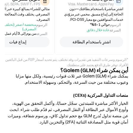
Visa، Mastercard، Apple Pay
SEPA، SWIFT، FPS، إلخ.
اشترِ مباشرةً باستخدام بطاقتك—دون
مثالي للشراء بمبالغ كبيرة عبر النق
الحاجة إلى إيداع مسبق. محمي عبر مزوّدي
المصرفي. يختلف وقت المعالجة 
خدمات المتوافقين مع معيار PCI-DSS.
المصرف.
حوالي 1–5%*
منخفضة / صفر (تختلف ح
الرسوم
الرسوم
المصرف)
عادة خلال دقائق
السرعة
من يوم إلى 3 أيام عمل (يختلف)
السرعة
اشترِ باستخدام البطاقة
إيداع فيات
* الرسوم وسرعات التنفيذ هي تقديرات وقد تختلف. يتم تحديد أسعار P2P من قبل البائعين
الأفراد. توفر طرق الدفع يعتمد على منطقتك.
أين يمكن شراء Golem (GLM)؟
يمكنك شراء Golem (GLM) عبر ثلاث قنوات رئيسية، ولكل منها مزايا
وعيوب مختلفة من حيث السرعة، والتحكم، وسهولة الاستخدام.
منصات التداول المركزية (CEXs)
الخيار الأكثر مباشرة للمبتدئين. سجّل حسابًا، وأكمل التحقق من الهوية،
وأودِع الأموال عبر البطاقة أو النقل المصرفي، ثم قدّم طلب شراء. ابحث
عن منصة تداول تُدرج GLM مع حجم تداول كافٍ، ورسوم شفافة، وميزات
أمان قوية مثل المصادقة الثنائية (2FA) والتخزين البارد.