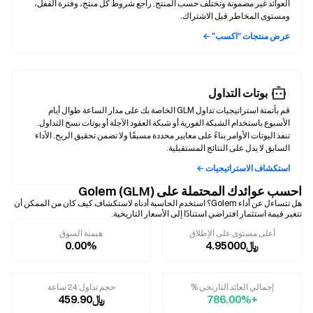
العوائد غير مضمونة وتختلف حسب المنتج. راجع شروط كل منتج، وفترة القفل،
ومستوى المخاطر قبل الاشتراك.
عرض منتجات "اكسب" ←
بوتات التداول
قم بأتمتة استراتيجيات تداول GLM الخاصة بك على مدار الساعة طوال أيام
تنفذ البوتات الأوامر بناءً على معايير محددة مسبقًا ولا تضمن تحقيق الربح. الأداء
السابق لا يدل على النتائج المستقبلية.
استكشاف الاستراتيجيات ←
احسب عوائدك المحتملة على Golem (GLM)
هل تتساءل عن أداء Golem؟ استخدم الحاسبة أدناه لاستكشاف كيف كان من الممكن أن
تتغير قيمة استثمار افتراضي استنادًا إلى الأسعار التاريخية.
أعلى مستوى على الإطلاق
هيمنة السوق
﷼4.95000
0.00%
إجمالي العائد التاريخي %
حجم تداول 24 ساعة
+786.00%
﷼459.90