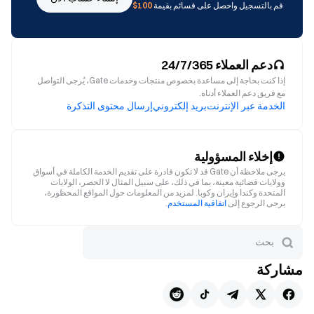
قم بالتسجيل واحصل على قسائم بقيمة
100$
دعم العملاء 24/7/365
إذا كنت بحاجة إلى مساعدة بخصوص منتجات وخدمات Gate، يُرجى التواصل
مع فريق دعم العملاء أدناه.
الخدمة عبر الإنترنت
بريد إلكتروني
إرسال محتوى التذكرة
إخلاء المسؤولية
يرجى ملاحظة أن Gate قد لا تكون قادرة على تقديم الخدمة الكاملة في أسواق
وولايات قضائية معينة، بما في ذلك، على سبيل المثال لا الحصر، الولايات
المتحدة وكندا وإيران وكوبا. لمزيد من المعلومات حول المواقع المحظورة،
يرجى الرجوع إلى
اتفاقية المستخدم
.
مشاركة