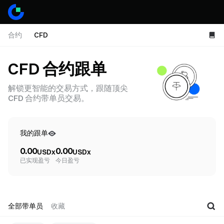
合约
CFD
CFD 合约跟单
解锁更智能的交易方式，跟随顶尖
CFD 合约带单员交易。
我的跟单
0.00
0.00
USDx
USDx
已实现盈亏
今日盈亏
全部带单员
收藏