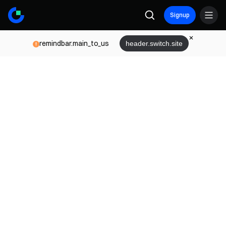
Signup
remindbar.main_to_us
header.switch.site