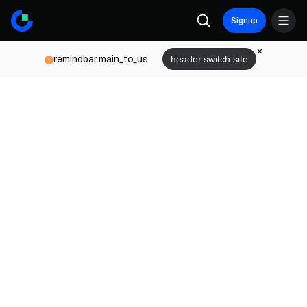
Signup
remindbar.main_to_us
header.switch.site