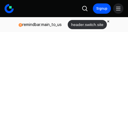
Signup
remindbar.main_to_us
header.switch.site