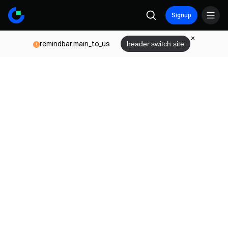
Signup
remindbar.main_to_us
header.switch.site