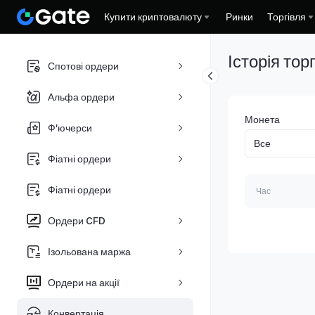
Купити криптовалюту
Ринки
Торгівля
Історія торг
Спотові ордери
Альфа ордери
Монета
Ф'ючерси
Фіатні ордери
Фіатні ордери
Час
Ордери CFD
Ізольована маржа
Ордери на акції
Конвертація