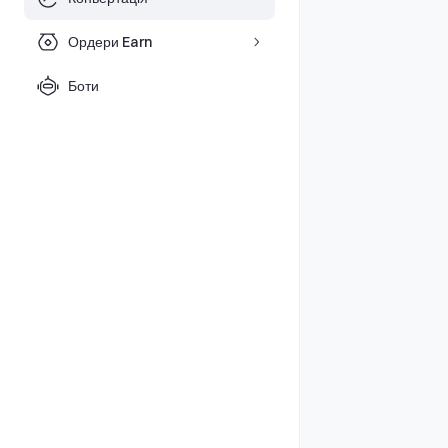
Ордери Earn
Боти