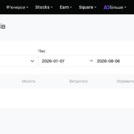
Ф'ючерси
Stocks
Earn
Square
Більше
ів
Час
Монета
Витратити
Отримати