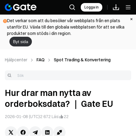
Logga in
Det verkar som att du besöker vår webbplats från en plats
utanför EU. Växla till den globala webbplatsen för att se vilka
produkter som stöds i din region.
Byt sida
Hjälpcenter
FAQ
Spot Trading & Konvertering
Hur drar man nytta av
orderboksdata? ｜ Gate EU
2026-01-08 (UTC)
2 672
Läs
22