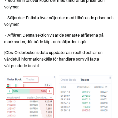
· Bud: En lista över köporder med tillhörande priser och
volymer.
· Säljorder: En lista över säljorder med tillhörande priser och
volymer.
· Affärer: Denna sektion visar de senaste affärerna på
marknaden, där både köp- och säljorder ingår.
|Obs: Orderbokens data uppdateras i realtid och är en
värdefull informationskälla för handlare som vill fatta
välgrundade beslut.