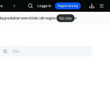
te
Logga in
Registrera dig
lka produkter som stöds i din region.
Byt sida