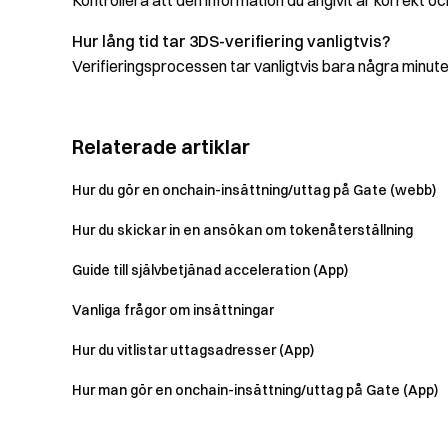
Kontrollera att den information du angivit är korrekt o
Hur lång tid tar 3DS-verifiering vanligtvis?
Verifieringsprocessen tar vanligtvis bara några minute
Relaterade artiklar
Hur du gör en onchain-insättning/uttag på Gate (webb)
Hur du skickar in en ansökan om tokenåterställning
Guide till självbetjänad acceleration (App)
Vanliga frågor om insättningar
Hur du vitlistar uttagsadresser (App)
Hur man gör en onchain-insättning/uttag på Gate (App)