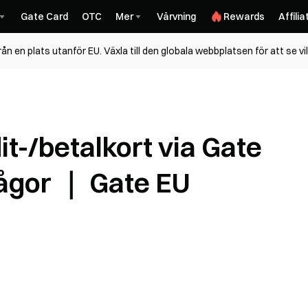
Gate Card
OTC
Mer
Värvning
Rewards
Affilia
n en plats utanför EU. Växla till den globala webbplatsen för att se vi
t-/betalkort via Gate
rågor ｜ Gate EU