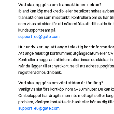
Vad ska jag göra om transaktionen nekas?
Ibland kan köp med kredit- eller betalkort nekas av ba
transaktionen som misstänkt. Kontrollera om du har tillr
som visas på sidan för att säkerställa att ditt saldo är t
kundsupportteam på
support_eu@gate.com
.
Hur undviker jag att ange felaktig kortinformatio
Att ange felaktigt kortnummer, utgångsdatum eller CV
Kontrollera noggrant all information innan du skickar in.
När du lägger till ett nytt kort, se till att adressup
registrerad hos din bank.
Vad ska jag göra om väntetiden är för lång?
Vanligtvis slutförs kortköp inom 5–10 minuter. Du kan k
Om beloppet har dragits men inte mottagits efter lång 
problem, vänligen kontakta din bank eller hör av dig till
support_eu@gate.com
.