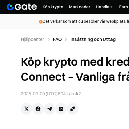
Köp krypto
Marknader
Handla
Earn
Det verkar som att du besöker vår webbplats frå
Hjälpcenter
FAQ
Insättning och Uttag
Köp krypto med kredi
Connect – Vanliga f
2026-02-09 (UTC)
604
Läs
2