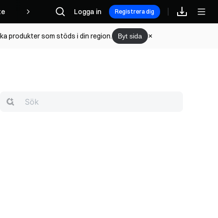
te
Logga in
Registrera dig
lka produkter som stöds i din region.
Byt sida