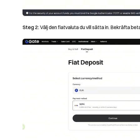
Steg 2:
Välj den fiatvaluta du vill sätta in. Bekräfta b