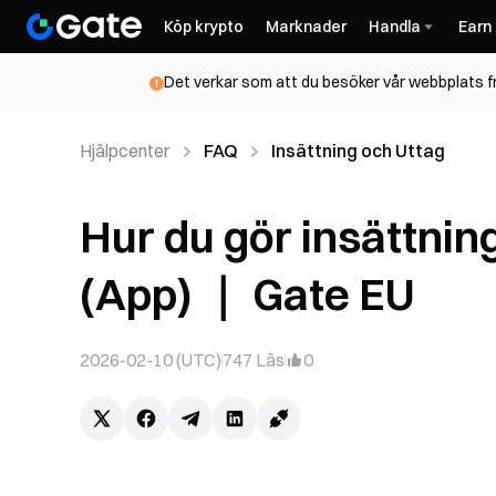
Köp krypto
Marknader
Handla
Earn
Det verkar som att du besöker vår webbplats frå
Hjälpcenter
FAQ
Insättning och Uttag
Hur du gör insättning
(App) ｜ Gate EU
2026-02-10 (UTC)
747
Läs
0