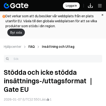
Logga in
Det verkar som att du besöker vår webbplats från en plats
utanför EU. Växla till den globala webbplatsen för att se vilka
produkter som stöds i din region.
Byt sida
Hjälpcenter
FAQ
Insättning och Uttag
Stödda och icke stödda
insättnings-/uttagsformat ｜
Gate EU
2026-01-07 (UTC)
2 550
Läs
1