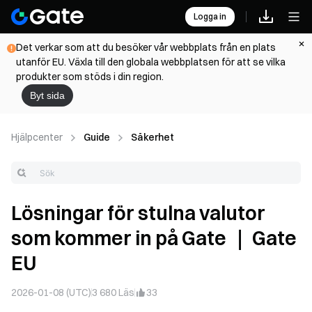
Logga in
Det verkar som att du besöker vår webbplats från en plats
utanför EU. Växla till den globala webbplatsen för att se vilka
produkter som stöds i din region.
Byt sida
Hjälpcenter
Guide
Säkerhet
Lösningar för stulna valutor
som kommer in på Gate ｜ Gate
EU
2026-01-08 (UTC)
3 680
Läs
33