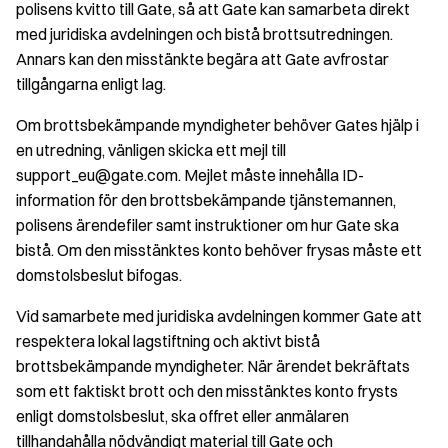
polisens kvitto till Gate, så att Gate kan samarbeta direkt
med juridiska avdelningen och bistå brottsutredningen.
Annars kan den misstänkte begära att Gate avfrostar
tillgångarna enligt lag.
Om brottsbekämpande myndigheter behöver Gates hjälp i
en utredning, vänligen skicka ett mejl till
support_eu@gate.com. Mejlet måste innehålla ID-
information för den brottsbekämpande tjänstemannen,
polisens ärendefiler samt instruktioner om hur Gate ska
bistå. Om den misstänktes konto behöver frysas måste ett
domstolsbeslut bifogas.
Vid samarbete med juridiska avdelningen kommer Gate att
respektera lokal lagstiftning och aktivt bistå
brottsbekämpande myndigheter. När ärendet bekräftats
som ett faktiskt brott och den misstänktes konto frysts
enligt domstolsbeslut, ska offret eller anmälaren
tillhandahålla nödvändigt material till Gate och