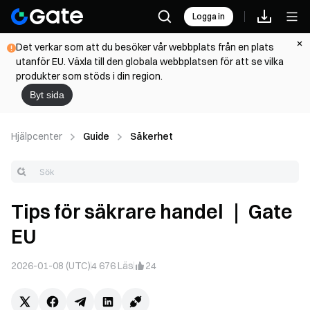
Logga in
Det verkar som att du besöker vår webbplats från en plats
utanför EU. Växla till den globala webbplatsen för att se vilka
produkter som stöds i din region.
Byt sida
Hjälpcenter
Guide
Säkerhet
Tips för säkrare handel ｜ Gate
EU
2026-01-08 (UTC)
4 676
Läs
24