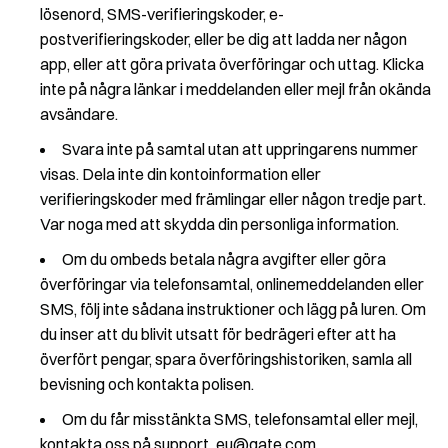
lösenord, SMS-verifieringskoder, e-
postverifieringskoder, eller be dig att ladda ner någon
app, eller att göra privata överföringar och uttag. Klicka
inte på några länkar i meddelanden eller mejl från okända
avsändare.
Svara inte på samtal utan att uppringarens nummer
visas. Dela inte din kontoinformation eller
verifieringskoder med främlingar eller någon tredje part.
Var noga med att skydda din personliga information.
Om du ombeds betala några avgifter eller göra
överföringar via telefonsamtal, onlinemeddelanden eller
SMS, följ inte sådana instruktioner och lägg på luren. Om
du inser att du blivit utsatt för bedrägeri efter att ha
överfört pengar, spara överföringshistoriken, samla all
bevisning och kontakta polisen.
Om du får misstänkta SMS, telefonsamtal eller mejl,
kontakta oss på support_eu@gate.com