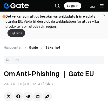
Logga in
Det verkar som att du besöker vår webbplats från en plats
utanför EU. Växla till den globala webbplatsen för att se vilka
produkter som stöds i din region.
Byt sida
Hjälpcenter
Guide
Säkerhet
Om Anti-Phishing ｜ Gate EU
2026-01-08 (UTC)
3 524
Läs
6