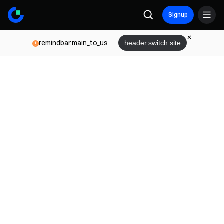
Signup
remindbar.main_to_us
header.switch.site