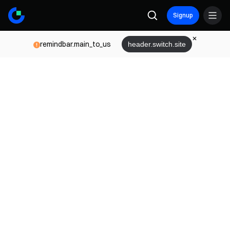
Signup
remindbar.main_to_us
header.switch.site