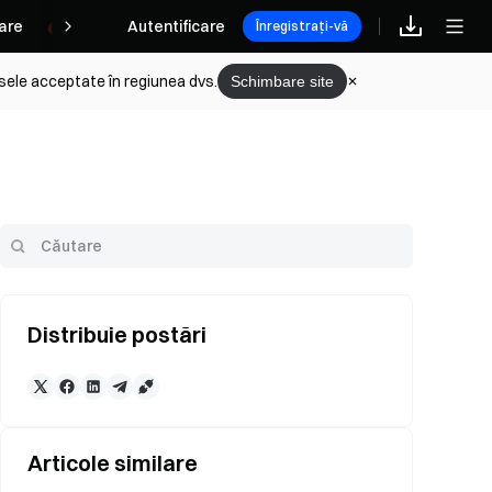
are
Rewards
Autentificare
Înregistrați-vă
sele acceptate în regiunea dvs.
Schimbare site
Distribuie postări
Articole similare