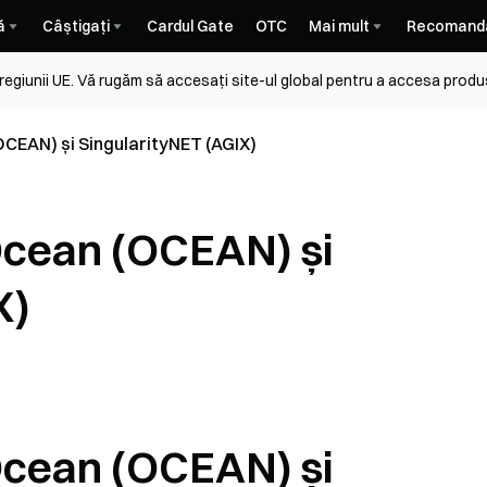
ă
Câștigați
Cardul Gate
OTC
Mai mult
Recomand
 regiunii UE. Vă rugăm să accesați site-ul global pentru a accesa produ
CEAN) și SingularityNET (AGIX)
Ocean (OCEAN) și
X)
Ocean (OCEAN) și