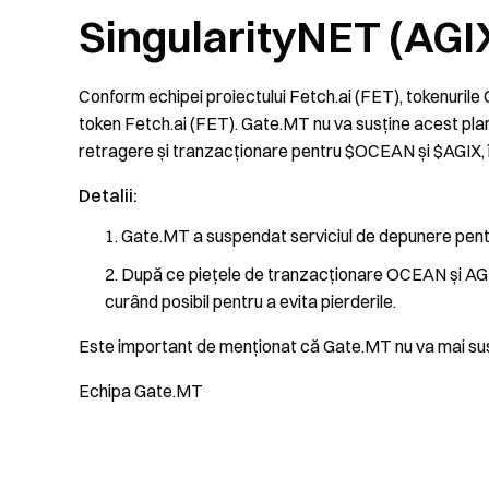
SingularityNET (AGI
Conform echipei proiectului Fetch.ai (FET), tokenurile
token Fetch.ai (FET). Gate.MT nu va susține acest pla
retragere și tranzacționare pentru $OCEAN și $AGIX, în
Detalii:
Gate.MT a suspendat serviciul de depunere pen
După ce piețele de tranzacționare OCEAN și AGIX 
curând posibil pentru a evita pierderile.
Este important de menționat că Gate.MT nu va mai su
Echipa Gate.MT