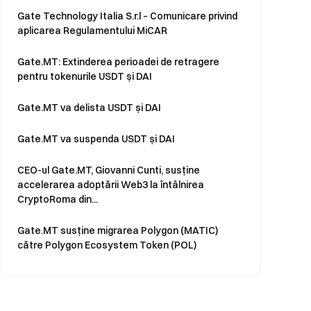
Gate Technology Italia S.r.l – Comunicare privind
aplicarea Regulamentului MiCAR
Gate.MT: Extinderea perioadei de retragere
pentru tokenurile USDT și DAI
Gate.MT va delista USDT și DAI
Gate.MT va suspenda USDT și DAI
CEO-ul Gate.MT, Giovanni Cunti, susține
accelerarea adoptării Web3 la întâlnirea
CryptoRoma din...
Gate.MT susține migrarea Polygon (MATIC)
către Polygon Ecosystem Token (POL)