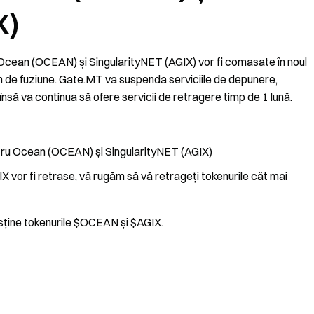
X)
 Ocean (OCEAN) și SingularityNET (AGIX) vor fi comasate în noul
n de fuziune. Gate.MT va suspenda serviciile de depunere,
să va continua să ofere servicii de retragere timp de 1 lună.
tru Ocean (OCEAN) și SingularityNET (AGIX)
vor fi retrase, vă rugăm să vă retrageți tokenurile cât mai
sține tokenurile $OCEAN și $AGIX.