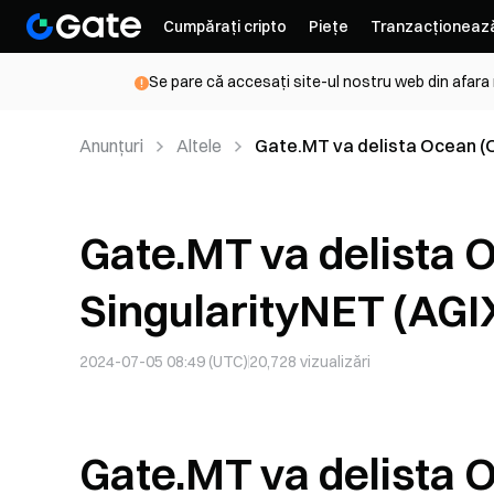
Cumpărați cripto
Piețe
Tranzacționeaz
Se pare că accesați site-ul nostru web din afara
Anunțuri
Altele
Gate.MT va delista Ocean (O
Gate.MT va delista 
SingularityNET (AGI
2024-07-05 08:49 (UTC)
20,728
vizualizări
Gate.MT va delista 