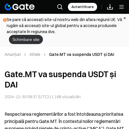
Autentificare
Se pare că accesați site-ul nostru web din afara regiunii UE. Vă
rugăm să accesați site-ul global pentru a accesa produsele
acceptate în regiunea dvs.
Schimbare site
Anunțuri
Altele
Gate.MT va suspenda USDT și DAI
Gate.MT va suspenda USDT și
DAI
2024-12-30 09:37 (UTC)
11,168
vizualizări
Respectarea reglementărilor a fost întotdeauna prioritatea
principală pentru Gate.MT. În contextul noilor reglementări
europene privind piețele de cripto-active (“MiCA”), Gate.MT