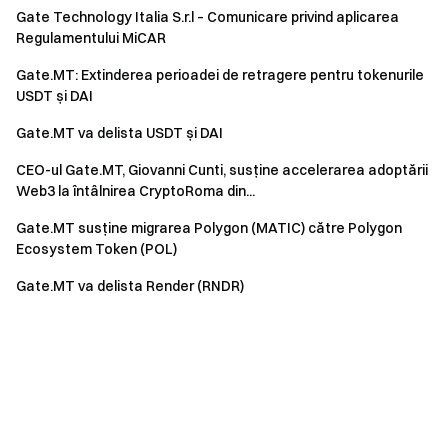
Gate Technology Italia S.r.l – Comunicare privind aplicarea
Regulamentului MiCAR
Gate.MT: Extinderea perioadei de retragere pentru tokenurile
USDT și DAI
Gate.MT va delista USDT și DAI
CEO-ul Gate.MT, Giovanni Cunti, susține accelerarea adoptării
Web3 la întâlnirea CryptoRoma din...
Gate.MT susține migrarea Polygon (MATIC) către Polygon
Ecosystem Token (POL)
Gate.MT va delista Render (RNDR)