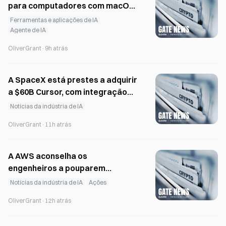
para computadores com macOS
e Windows, com IA local
Ferramentas e aplicações de IA
Agente de IA
OliverGrant
·
9h atrás
A SpaceX está prestes a adquirir
a $60B Cursor, com integração
direta da equipa
Notícias da indústria de IA
OliverGrant
·
11h atrás
A AWS aconselha os
engenheiros a pouparem
capacidade de CPU em plena
Notícias da indústria de IA
Ações
escassez de capacidade
OliverGrant
·
12h atrás
computacional para IA