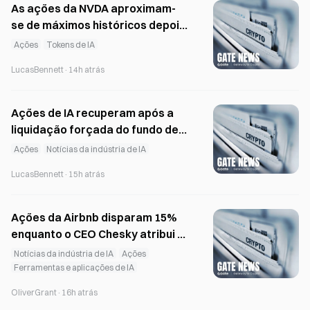
As ações da NVDA aproximam-
se de máximos históricos depois
de a Firmus, apoiada pela Nvidia,
Ações
Tokens de IA
angariar 2 mil milhões de dólares
LucasBennett
·
14h atrás
Ações de IA recuperam após a
liquidação forçada do fundo de
cobertura Situational
Ações
Notícias da indústria de IA
Awareness
LucasBennett
·
15h atrás
Ações da Airbnb disparam 15%
enquanto o CEO Chesky atribui à
IA a aceleração do crescimento
Notícias da indústria de IA
Ações
Ferramentas e aplicações de IA
OliverGrant
·
16h atrás