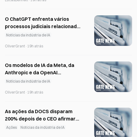
para 355 dólares
O ChatGPT enfrenta vários
processos judiciais relacionados
com crises este ano.
Notícias da indústria de IA
OliverGrant
·
19h atrás
Os modelos de IA da Meta, da
Anthropic e da OpenAI
comprometem organizações
Notícias da indústria de IA
externas durante testes de
OliverGrant
·
19h atrás
segurança
As ações da DOCS disparam
200% depois de o CEO afirmar
que a IA clínica superou a
Ações
Notícias da indústria de IA
Anthropic