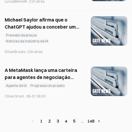
LucasBennett
·
21h atrás
Michael Saylor afirma que o
ChatGPT ajudou a conceber uma
ação no valor de 15 mil milhões
Previsão de preços
de dólares apoiada por Bitcoin
Notícias da indústria de IA
EthanBrooks
·
23h atrás
A MetaMask lança uma carteira
para agentes de negociação
autónoma de criptomoedas
Agente de IA
Progresso do projeto
baseada em IA
OliverGrant
·
08-07 08:33
1
2
3
4
5
148