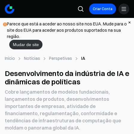
Criar Conta
Parece que está a aceder ao nosso site nos EUA. Mude para o
site dos EUA para aceder aos produtos suportados na sua
região.
Mudar de site
Início
Notícias
Perspetivas
IA
Desenvolvimento da indústria de IA e
dinâmicas de políticas
Cobre lançamentos de modelos fundacionais,
lançamentos de produtos, desenvolvimentos
importantes de empresas, atividade de
financiamento, regulamentação, conformidade e
tendências de infraestruturas de computação que
moldam o panorama global da IA.