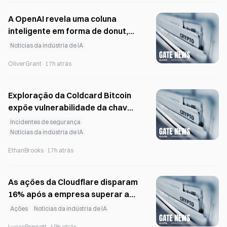
A OpenAI revela uma coluna
inteligente em forma de donut,
com um preço entre 300 e 400
Notícias da indústria de IA
dólares, cujo lançamento está
OliverGrant
·
17h atrás
previsto para 2027.
Exploração da Coldcard Bitcoin
expõe vulnerabilidade da chave
privada; $130M roubados
Incidentes de segurança
Notícias da indústria de IA
EthanBrooks
·
17h atrás
As ações da Cloudflare disparam
16% após a empresa superar as
previsões para o 2.º trimestre, e
Ações
Notícias da indústria de IA
Wall Street eleva os preços-alvo
LucasBennett
·
19h atrás