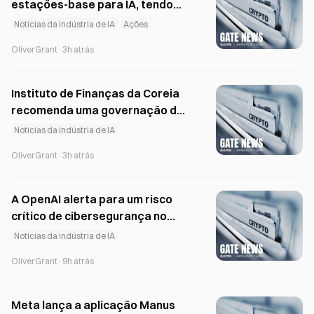
estações-base para IA, tendo
em vista empresas coreanas de
Notícias da indústria de IA
Ações
equipamentos
OliverGrant
·
3h atrás
Instituto de Finanças da Coreia
recomenda uma governação da
IA assente em princípios
Notícias da indústria de IA
OliverGrant
·
3h atrás
A OpenAI alerta para um risco
crítico de cibersegurança no
desenvolvimento do modelo
Notícias da indústria de IA
Astra
OliverGrant
·
9h atrás
Meta lança a aplicação Manus