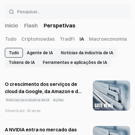
Início
Flash
Perspetivas
Tudo
Criptomoedas
TradFi
IA
Macroeconomia
Tudo
Agente de IA
Notícias da indústria de IA
Tokens de IA
Ferramentas e aplicações de IA
O crescimento dos serviços de
cloud da Google, da Amazon e da
Microsoft no segundo trimestre
Notícias da indústria de IA
Ações
valida o investimento em IA
OliverGrant
·
3h atrás
A NVIDIA entra no mercado das