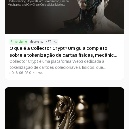
Principiante
Metaverso
NFT
+
1
O que é a Collector Crypt? Um guia completo
sobre a tokenização de cartas físicas, mecânicas
Collector Crypt é uma plataforma Web3 dedicada à
Gacha e o mercado de colecionáveis on-chain.
tokenização de cartões colecionáveis físicos, que
2026-06-03 01:11:54
transforma cartões físicos certificados e custodiados em
NFT on-chain, permitindo a negociação, participação e
transferência digitais de colecionáveis. A plataforma
combina um sistema de custódia Vault, um mecanismo de
abertura de pacotes Gacha e um mercado on-chain, o que
proporciona maior liquidez e acesso à negociação global
ao mercado tradicional de cartões colecionáveis.