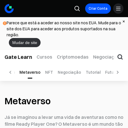
Criar Conta
Parece que está a aceder ao nosso site nos EUA. Mude para o
site dos EUA para aceder aos produtos suportados na sua
região.
Mudar de site
Gate Learn
Cursos
Criptomoedas
Negociação
W
thereum
Metaverso
NFT
Negociação
Tutorial
Futuros
N
Metaverso
Já se imaginou a levar uma vida de aventuras como no
filme Ready Player One? O Metaverso é um mundo tão