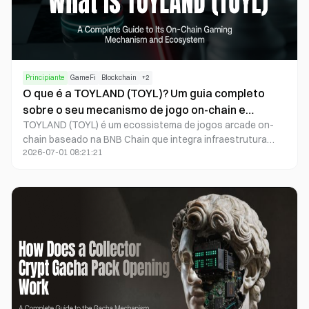
Principiante
GameFi
Blockchain
+
2
O que é a TOYLAND (TOYL)? Um guia completo
sobre o seu mecanismo de jogo on-chain e
TOYLAND (TOYL) é um ecossistema de jogos arcade on-
ecossistema
chain baseado na BNB Chain que integra infraestrutura
2026-07-01 08:21:21
Blockchain, aleatoriedade verificável e incentivos de Token
para proporcionar uma experiência Play-to-Earn
transparente.