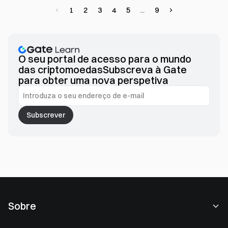
no ecossistema Ronin.
1
2
3
4
5
9
O seu portal de acesso para o mundo
das criptomoedasSubscreva à Gate
para obter uma nova perspetiva
Subscrever
Sobre
Sobre nós