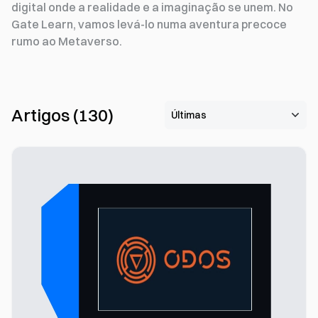
digital onde a realidade e a imaginação se unem. No
Gate Learn, vamos levá-lo numa aventura precoce
rumo ao Metaverso.
Artigos
(
130
)