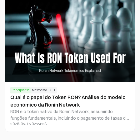
Principiante
Metaverso
NFT
Qual é o papel do Token RON? Análise do modelo
económico da Ronin Network
RON é o token nativo da Ronin Network, assumindo
funções fundamentais, incluindo o pagamento de taxas de
2026-05-15 02:24:28
Gas on-chain, a facilitação de negociações de NFT e de
ativos de jogos, a participação em operações de nodo
validador, bem como a ativação de staking e governança