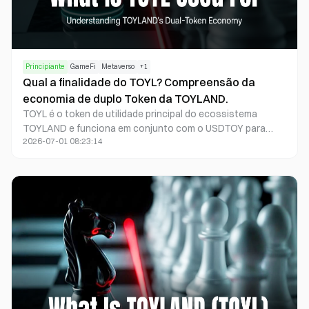
Principiante
GameFi
Metaverso
+
1
Qual a finalidade do TOYL? Compreensão da
economia de duplo Token da TOYLAND.
TOYL é o token de utilidade principal do ecossistema
TOYLAND e funciona em conjunto com o USDTOY para
2026-07-01 08:23:14
formar uma economia de dois tokens. Enquanto o TOYL
assegura principalmente incentivos do ecossistema e
direitos de acesso, o USDTOY destina-se a pagamentos e
liquidação no ambiente de jogo.