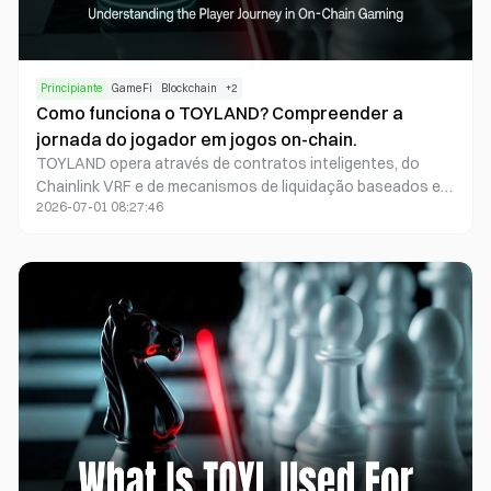
Principiante
GameFi
Blockchain
+
2
Como funciona o TOYLAND? Compreender a
jornada do jogador em jogos on-chain.
TOYLAND opera através de contratos inteligentes, do
Chainlink VRF e de mecanismos de liquidação baseados em
2026-07-01 08:27:46
blockchain. Os jogadores ligam as suas carteiras,
participam em jogos e recebem recompensas através de
um processo transparente, onde os resultados principais
podem ser verificados on-chain.