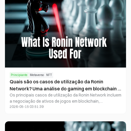
Principiante
Metaverso
NFT
Quais são os casos de utilização da Ronin
Network? Uma análise do gaming em blockchain e
Os principais casos de utilização da Ronin Network incluem
do ecossistema NFT
a negociação de ativos de jogos em blockchain,
2026-05-15 03:51:39
transações de NFT, pagamentos in-game e o
desenvolvimento de infraestruturas essenciais para jogos
Web3.