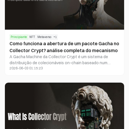
Principiante
NFT
Metaverso
+
1
Como funciona a abertura de um pacote Gacha no
Collector Crypt? análise completa do mecanismo
A Gacha Machine da Collector Crypt é um sistema de
distribuição de colecionáveis on-chain baseado num
2026-06-03 01:15:23
mecanismo de recompensa aleatório. Quando um
utilizador adquire um Gacha Pack, o sistema distribui
aleatoriamente NFT de cartas colecionáveis por diferentes
níveis de raridade, de acordo com probabilidades
predefinidas. Cada NFT corresponde a uma carta física
guardada em segurança no Vault. A experiência completa
combina a emoção da abertura de pacotes de cartas
tradicionais com a gestão da posse de NFT e a liquidez do
mercado on-chain.