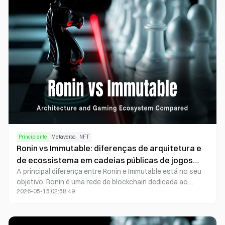
Principiante
Metaverso
NFT
Ronin vs Immutable: diferenças de arquitetura e
de ecossistema em cadeias públicas de jogos
A principal diferença entre Ronin e Immutable está no seu
Blockchain
objetivo: Ronin é uma rede de blockchain dedicada ao
2026-05-15 02:58:49
gaming, com enfoque no ecossistema de jogos, enquanto
Immutable é uma plataforma modular de gaming Web3,
criada para programadores e para a emissão de ativos de
jogos.