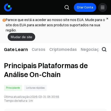
Criar Conta
Parece que está a aceder ao nosso site nos EUA. Mude para o
site dos EUA para aceder aos produtos suportados na sua
região.
Mudar de site
Gate Learn
Cursos
Criptomoedas
Negociação
W
Principais Plataformas de
Análise On-Chain
Principiante
Leituras rápidas
Última atualização
2026-03-31 05:30:58
Tempo de leitura
:
1m