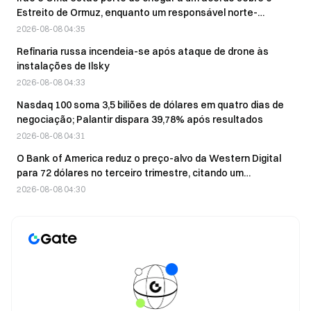
Estreito de Ormuz, enquanto um responsável norte-
americano afirma que o acordo deverá ser alcançado em
2026-08-08 04:35
breve
Refinaria russa incendeia-se após ataque de drone às
instalações de Ilsky
2026-08-08 04:33
Nasdaq 100 soma 3,5 biliões de dólares em quatro dias de
negociação; Palantir dispara 39,78% após resultados
2026-08-08 04:31
O Bank of America reduz o preço-alvo da Western Digital
para 72 dólares no terceiro trimestre, citando um
crescimento impulsionado pelos preços
2026-08-08 04:30