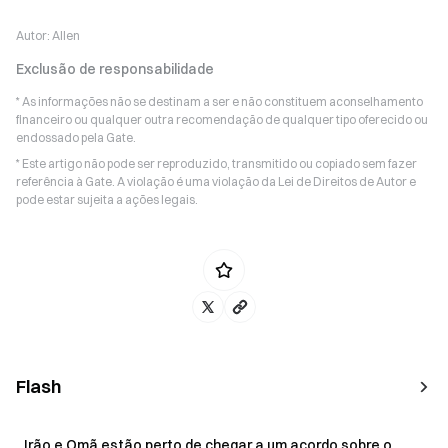
Autor:
Allen
Exclusão de responsabilidade
* As informações não se destinam a ser e não constituem aconselhamento
financeiro ou qualquer outra recomendação de qualquer tipo oferecido ou
endossado pela Gate.
* Este artigo não pode ser reproduzido, transmitido ou copiado sem fazer
referência à Gate. A violação é uma violação da Lei de Direitos de Autor e
pode estar sujeita a ações legais.
Flash
Irão e Omã estão perto de chegar a um acordo sobre o