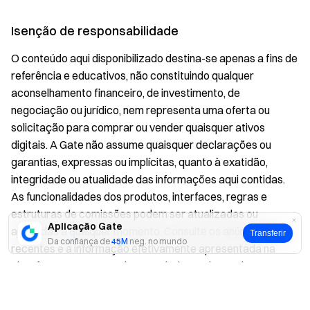
Isenção de responsabilidade
O conteúdo aqui disponibilizado destina-se apenas a fins de
referência e educativos, não constituindo qualquer
aconselhamento financeiro, de investimento, de
negociação ou jurídico, nem representa uma oferta ou
solicitação para comprar ou vender quaisquer ativos
digitais. A Gate não assume quaisquer declarações ou
garantias, expressas ou implícitas, quanto à exatidão,
integridade ou atualidade das informações aqui contidas.
As funcionalidades dos produtos, interfaces, regras e
estruturas de comissões podem ser atualizadas ou
Aplicação Gate
ajustadas a qualquer momento. Consulte os anúncios mais
Transferir
Da confiança de
45M
neg. no mundo
recentes e a informação efetivamente apresentada na
plataforma Gate para obter os dados mais precisos.
Sim
Não
Os investimentos em ativos digitais envolvem riscos