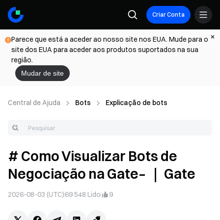
Criar Conta
Parece que está a aceder ao nosso site nos EUA. Mude para o
site dos EUA para aceder aos produtos suportados na sua
região.
Mudar de site
Central de Ajuda
Bots
Explicação de bots
# Como Visualizar Bots de
Negociação na Gate– ｜ Gate
2026-08-03 (UTC)
69 548
Lido
9