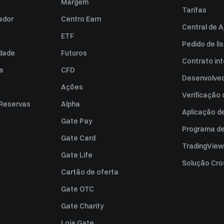
Margem
Tarifas
zador
Centro Earn
Central de A
ETF
Pedido de l
idade
Futuros
Contrato int
es
CFD
Desenvolved
Ações
Verificação
 Reservas
Alpha
Aplicação d
Gate Pay
Programa de 
Gate Card
TradingView
Gate Life
Solução Cro
Cartão de oferta
Gate OTC
Gate Charity
Loja Gate