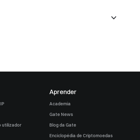
Aprender
IP
Academia
Gate News
utilizador
Blog da Gate
Enciclopédia de Criptomoedas