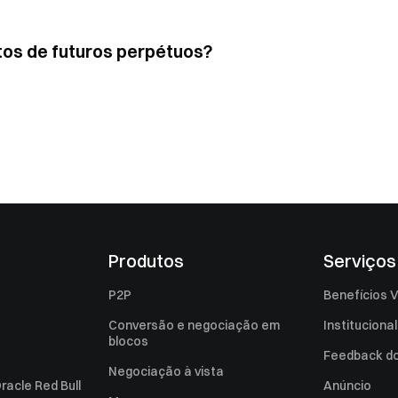
tos de futuros perpétuos?
Produtos
Serviços
P2P
Benefícios V
Conversão e negociação em
Institucional
blocos
Feedback do 
Negociação à vista
racle Red Bull
Anúncio