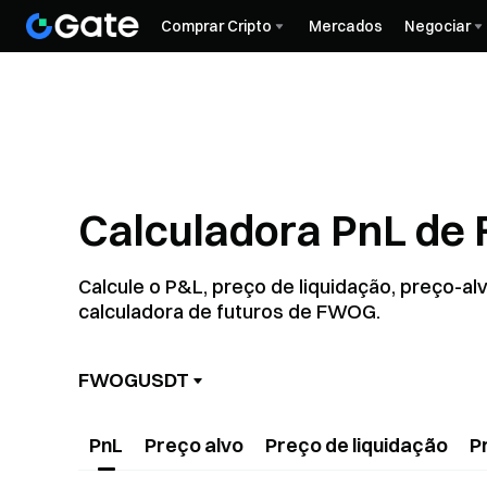
Comprar Cripto
Mercados
Negociar
Calculadora PnL d
Calcule o P&L, preço de liquidação, preço-a
calculadora de futuros de FWOG.
FWOGUSDT
PnL
Preço alvo
Preço de liquidação
P