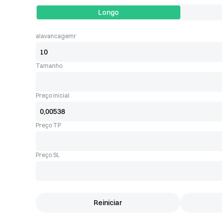
Longo
alavancagemr
Tamanho
Preço inicial
Preço TP
Preço SL
Reiniciar