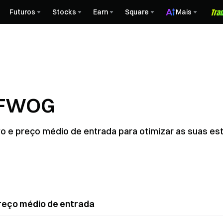
Futuros
Stocks
Earn
Square
Mais
e FWOG
lvo e preço médio de entrada para otimizar as suas e
reço médio de entrada