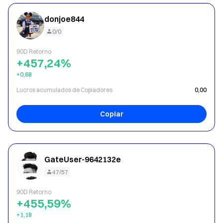
donjoe844
0/0
90D Retorno
+457,24%
+0,68
Lucros acumulados de Copiadores
0,00
Copiar
GateUser-9642132e
47/57
90D Retorno
+455,59%
+1,18