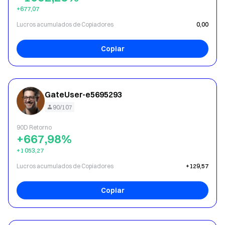
+677,07
Lucros acumulados de Copiadores
0,00
Copiar
GateUser-e5695293
90/107
90D Retorno
+667,98%
+1 053,27
Lucros acumulados de Copiadores
+129,57
Copiar