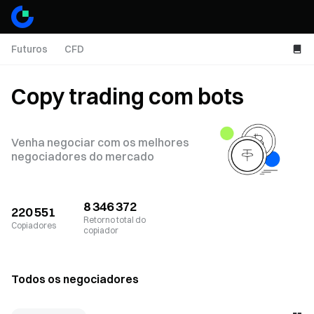
Futuros
CFD
Copy trading com bots
Venha negociar com os melhores
negociadores do mercado
8 346 372
220 551
Retorno total do
Copiadores
copiador
Todos os negociadores