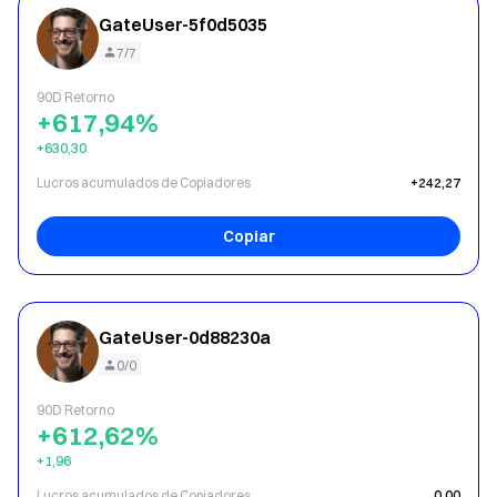
GateUser-5f0d5035
7/7
90D Retorno
+617,94%
+630,30
Lucros acumulados de Copiadores
+242,27
Copiar
GateUser-0d88230a
0/0
90D Retorno
+612,62%
+1,96
Lucros acumulados de Copiadores
0,00