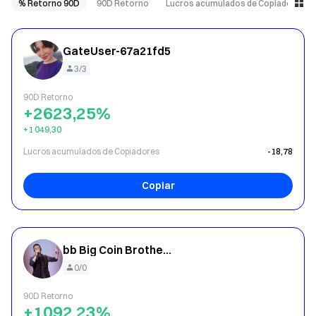
% Retorno 90D
90D Retorno
Lucros acumulados de Copiadores
GateUser-67a21fd5
3/3
90D Retorno
+2623,25%
+1 049,30
Lucros acumulados de Copiadores
-18,78
Copiar
bb Big Coin Brother dd
0/0
90D Retorno
+1092,23%