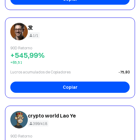
发
1/1
90D Retorno
+545,99%
+65,51
Lucros acumulados de Copiadores
-75,80
Copiar
crypto world Lao Ye
399/418
90D Retorno