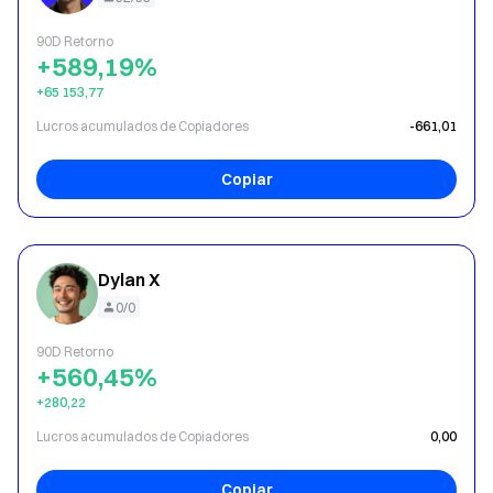
90D Retorno
+589,19%
+65 153,77
Lucros acumulados de Copiadores
-661,01
Copiar
Dylan X
0/0
90D Retorno
+560,45%
+280,22
Lucros acumulados de Copiadores
0,00
Copiar