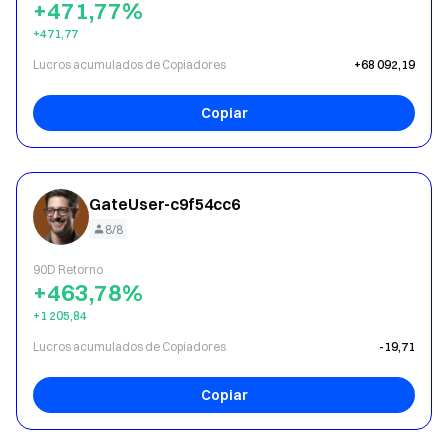
+471,77%
+471,77
Lucros acumulados de Copiadores
+68 092,19
Copiar
GateUser-c9f54cc6
8/8
90D Retorno
+463,78%
+1 205,84
Lucros acumulados de Copiadores
-19,71
Copiar