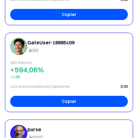
Copiar
GateUser-18885c09
0/0
90D Retorno
+594,06%
+1,96
Lucros acumulados de Copiadores
0,00
Copiar
purse
52/53