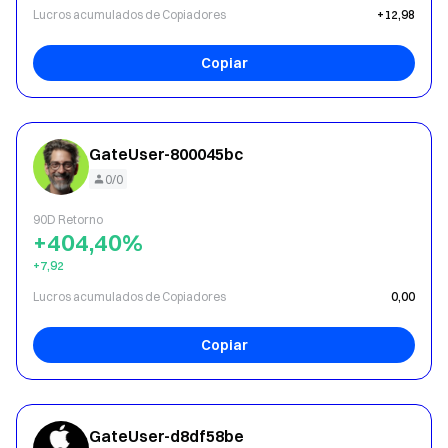
Lucros acumulados de Copiadores
+12,98
Copiar
GateUser-800045bc
0/0
90D Retorno
+404,40%
+7,92
Lucros acumulados de Copiadores
0,00
Copiar
GateUser-d8df58be