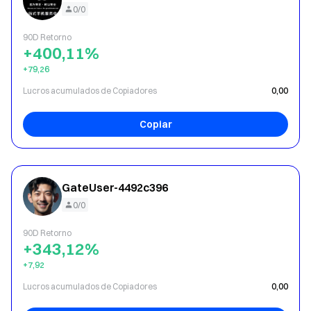
0/0
90D Retorno
+400,11%
+79,26
Lucros acumulados de Copiadores
0,00
Copiar
GateUser-4492c396
0/0
90D Retorno
+343,12%
+7,92
Lucros acumulados de Copiadores
0,00