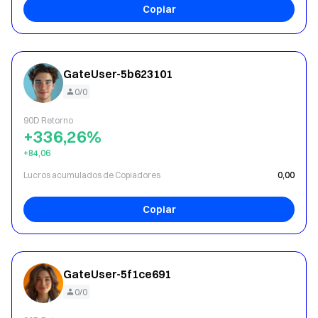
Copiar
GateUser-5b623101
0/0
90D Retorno
+336,26%
+84,06
Lucros acumulados de Copiadores
0,00
Copiar
GateUser-5f1ce691
0/0