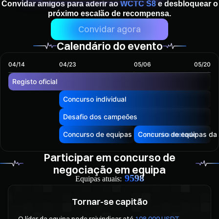
Convidar amigos para aderir ao
WCTC S8
e desbloquear o
próximo escalão de recompensa.
Convidar agora
Calendário do evento
04/14
04/23
05/06
05/20
Registo oficial
Concurso individual
Desafio dos campeões
Concurso de equipas da primeira metade
Concurso de equipas da
Participar em concurso de
negociação em equipa
9598
Equipas atuais:
Tornar-se capitão
O líder da equipa pode reivindicar até
108 000 USDT
.