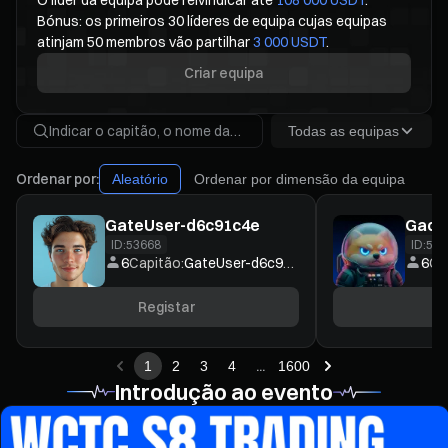
Bónus: os primeiros 30 líderes de equipa cujas equipas
atinjam 50 membros vão partilhar
3 000 USDT
.
Criar equipa
Todas as equipas
Ordenar por:
Aleatório
Ordenar por dimensão da equipa
GateUser-d6c91c4e
Gaco
ID:
53668
ID:
536
6
Capitão:
GateUser-d6c91c4e
6
Ca
Registar
R
...
1
2
3
4
1600
Introdução ao evento