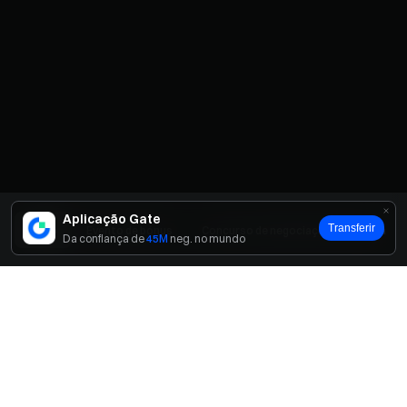
Aplicação Gate
Transferir
Início
Evento de bónus
Concurso de negociação em equipa
Da confiança de
45M
neg. no mundo