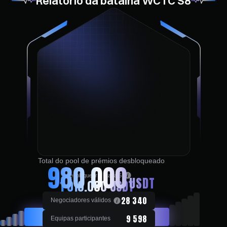
Relatório da batalha WCTC S8
Total do pool de prémios desbloqueado
980 000
A desbloquear a etapa 5
USDT
1 019.000
USDT
Requer 30 000 negociadores válidos
28 340
Negociadores válidos
9 598
Equipas participantes