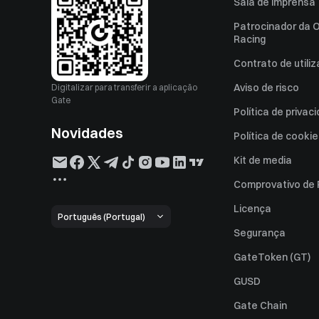
Sala de imprensa
Patrocinador da O
Racing
Contrato de utili
Aviso de risco
Digitalizar para transferir a aplicação
Gate
Política de privac
Novidades
Política de cooki
Kit de media
Comprovativo de
Licença
Português (Portugal)
Segurança
GateToken (GT)
GUSD
Gate Chain