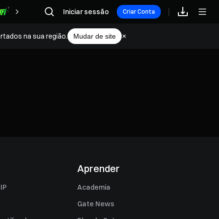
Iniciar sessão
Recompensas
Criar Conta
rtados na sua região.
Mudar de site
Aprender
IP
Academia
Gate News