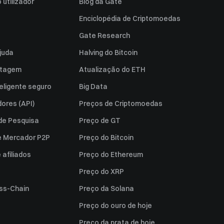
utilizador
Blog da Gate
Enciclopédia de Criptomoedas
Gate Research
juda
Halving do Bitcoin
istagem
Atualização do ETH
eligente seguro
Big Data
ores (API)
Preços de Criptomoedas
 de Pesquisa
Preço de GT
e Mercador P2P
Preço do Bitcoin
afiliados
Preço do Ethereum
Preço do XRP
ss-Chain
Preço da Solana
Preço do ouro de hoje
Preço da prata de hoje