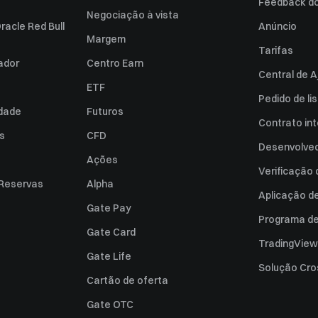
Feedback do 
Negociação à vista
racle Red Bull
Anúncio
Margem
Tarifas
zador
Centro Earn
Central de A
ETF
Pedido de l
idade
Futuros
Contrato int
es
CFD
Desenvolved
Ações
Verificação
 Reservas
Alpha
Aplicação d
Gate Pay
Programa de 
Gate Card
TradingView
Gate Life
Solução Cro
Cartão de oferta
Gate OTC