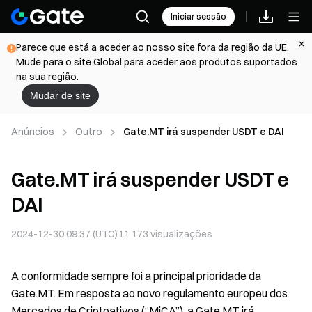
Iniciar sessão
Parece que está a aceder ao nosso site fora da região da UE.
Mude para o site Global para aceder aos produtos suportados
na sua região.
Mudar de site
Anúncios
Outro
Gate.MT irá suspender USDT e DAI
Gate.MT irá suspender USDT e
DAI
2024-12-30 09:37 (UTC)
11 173
visualizações
A conformidade sempre foi a principal prioridade da
Gate.MT. Em resposta ao novo regulamento europeu dos
Mercados de Criptoativos (“MiCA”), a Gate.MT irá