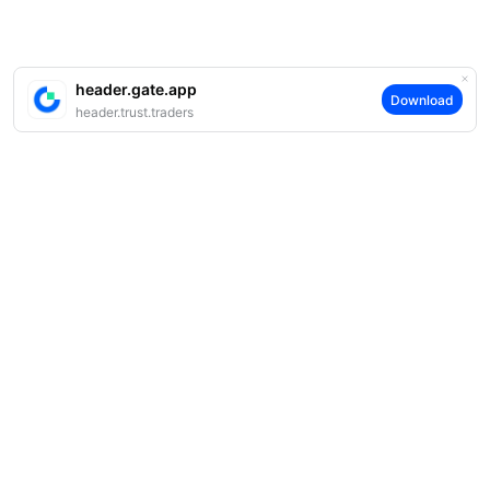
header.gate.app
Download
header.trust.traders
案内
当社について
商品
採用情報
P2P
サポート
ニュースルーム
交換 & ブロック取引
VIP特典
F1 Oracle Red Bull Racing 公式スポンサー