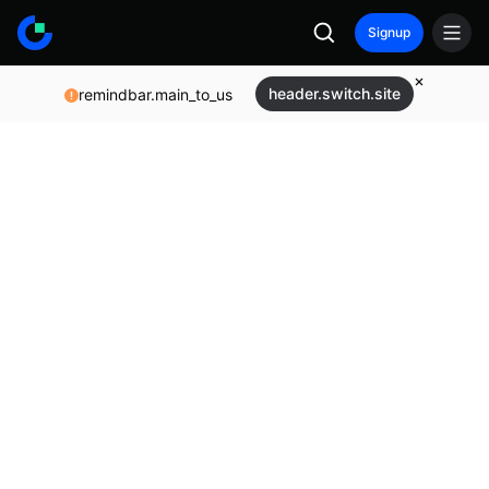
Signup
header.switch.site
remindbar.main_to_us