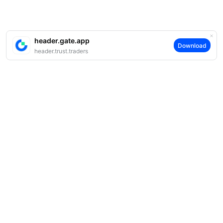
header.gate.app
Download
header.trust.traders
案内
当社について
商品
採用情報
P2P
サポート
ニュースルーム
交換 & ブロック取引
VIP特典
F1 Oracle Red Bull Racing 公式スポンサー