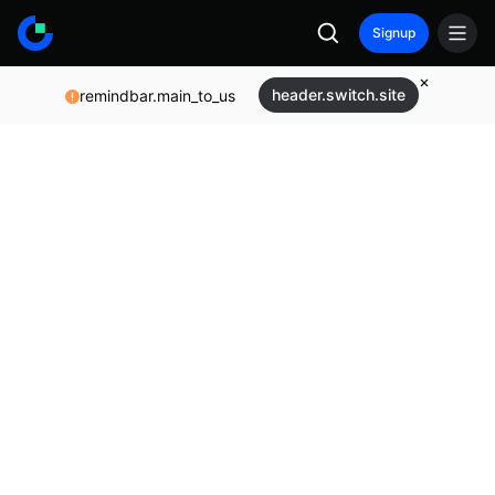
Signup
header.switch.site
remindbar.main_to_us