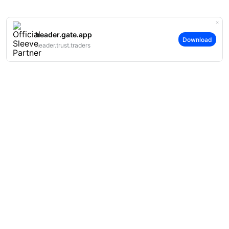
header.gate.app
Download
header.trust.traders
案内
当社について
商品
採用情報
P2P
サポート
ニュースルーム
交換 & ブロック取引
VIP特典
F1 Oracle Red Bull Racing 公式スポンサー