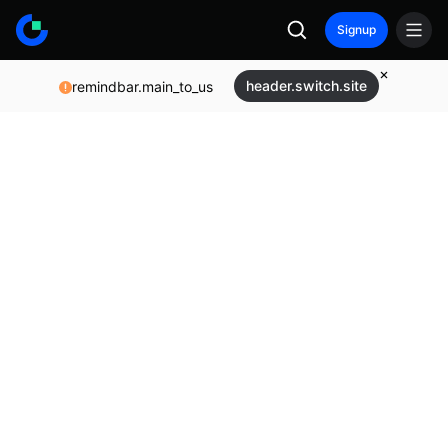
Signup
header.switch.site
remindbar.main_to_us