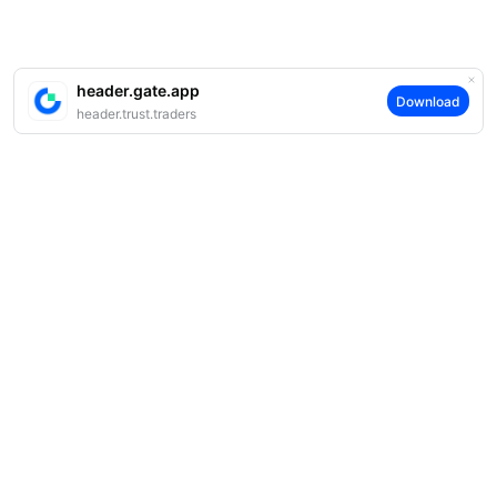
header.gate.app
Download
header.trust.traders
案内
当社について
商品
採用情報
P2P
サポート
ニュースルーム
交換 & ブロック取引
VIP特典
F1 Oracle Red Bull Racing 公式スポンサー