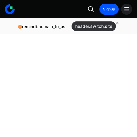
Signup
header.switch.site
remindbar.main_to_us