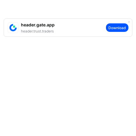
header.gate.app
Download
header.trust.traders
案内
当社について
商品
採用情報
P2P
サポート
ニュースルーム
交換 & ブロック取引
VIP特典
F1 Oracle Red Bull Racing 公式スポンサー