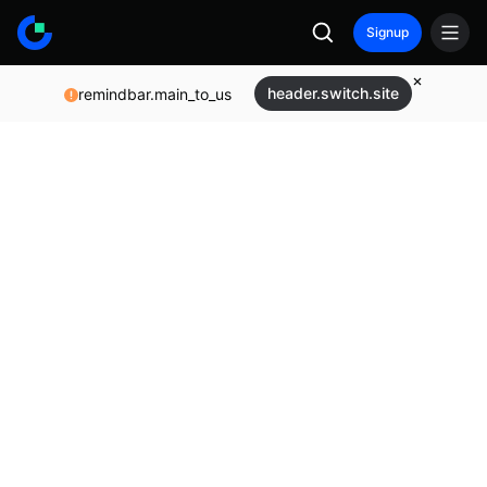
Signup
header.switch.site
remindbar.main_to_us