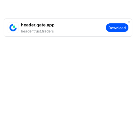
header.gate.app
Download
header.trust.traders
案内
当社について
商品
採用情報
P2P
サポート
ニュースルーム
交換 & ブロック取引
VIP特典
F1 Oracle Red Bull Racing 公式スポンサー