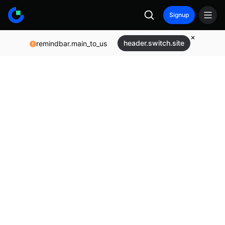
Signup
header.switch.site
remindbar.main_to_us