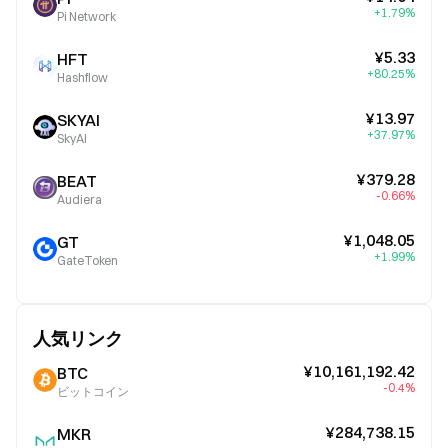
+1.79%
Pi Network
¥5.33
HFT
+80.25%
Hashflow
¥13.97
SKYAI
+37.97%
SkyAI
¥379.28
BEAT
-0.66%
Audiera
¥1,048.05
GT
+1.99%
GateToken
人気リンク
¥10,161,192.42
BTC
-0.4%
ビットコイン
¥284,738.15
MKR