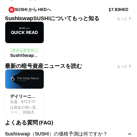
SUSHI から HKDへ
$7.83HKD
SushiswapSUSHIについてもっと知る
もっと
クイックリード
SushiSwap最新情報と2026年SUSHI価格予測：市場トレンドの徹底分析
最新の暗号資産ニュースを読む
もっと
デイリーニュース | BTC ETFは資金の強い流入を見込んでおり、SUSHIは1か月で300%急増しました
先週、BTC ETF
は資金の強い流
ソース
:
Gate.blog
投稿済み
:
2024-12-09
入を見ました_
APTは今週大量
よくある質問 (FAQ)
にロックが解除
されます_ SUSHI
Sushiswap（SUSHI）の価格予測は何ですか？
は1日で35％急騰