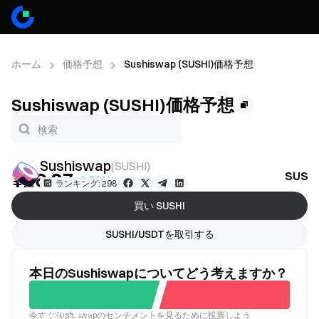
ホーム
価格予想
Sushiswap (SUSHI)価格予想
Sushiswap (SUSHI)価格予想
Sushiswap
(
SUSHI
)
¥26.07
SUS
+8.52%
ランキング: 298
買い SUSHI
SUSHI/USDTを取引する
本日のSushiswapについてどう考えますか？
今すぐSushiswapのセンチメントを見るために投票しよう
良い
悪い