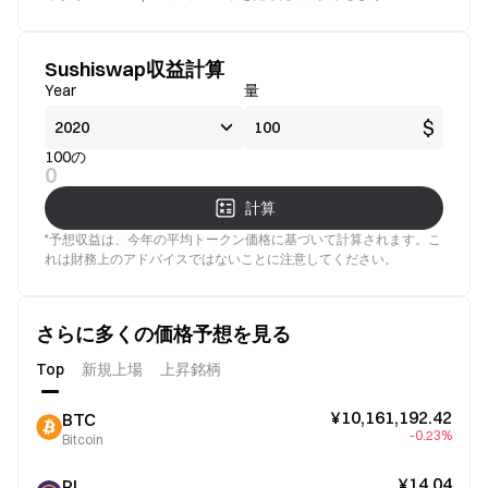
Sushiswap収益計算
Year
量
$
100の
0
計算
*予想収益は、今年の平均トークン価格に基づいて計算されます。こ
れは財務上のアドバイスではないことに注意してください。
さらに多くの価格予想を見る
Top
新規上場
上昇銘柄
¥10,161,192.42
BTC
-0.23%
Bitcoin
¥14.04
PI