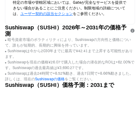
特定の市場や管轄区域においては、Gateが完全なサービスを提供で
きない場合があることにご注意ください。制限地域の詳細について
は、
ユーザー契約の該当セクション
をご参照ください。
Sushiswap（SUSHI）2026年～2031年の価格予
測
暗号資産市場のボラティリティにより、Sushiswapの方向性と価格につい
て、誰もが短期的、長期的に興味を持っています。
Sushiswapは今から2030年までに最高で¥42.41まで上昇する可能性があり
ます。
Sushiswapを現在の価格¥26.07で購入した場合の潜在的なROIは+62.00%で
す。Sushiswapの過去最高値は¥3,690.27です。
Sushiswapは過去24時間で+8.52%動き、過去7日間で+8.66%動きました。
詳しくは、現在の
Sushiswapの価格
をご覧ください。
Sushiswap（SUSHI）価格予測：2031まで