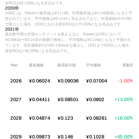
在ROIは¥0.1028になる見込みです。
2030年
2030には、Kleverの最安値は¥0.1169、年間最高値は¥0.148前後になると予
想されています。平均価格は¥0.1244と見込まれており、市場価格¥0.07091
で購入した場合、2030における潜在ROIは+75.00%となる見込みです。
2031年
過去数年間の市場センチメントを踏まえると、Kleverは2031において
¥0.09402〜¥0.1403の範囲で推移し、平均価格は¥0.1362になると予測され
ています。現在価格¥0.07091でKleverを購入し、2031までHODLした場合、
潜在ROIは+92.00%になる見込みです。
Year
最低価格
最高取引額
平均価格
変動率
2026
¥0.06024
¥0.09036
¥0.07004
-1.00%
2027
¥0.04411
¥0.08501
¥0.0802
+13.00%
2028
¥0.04874
¥0.123
¥0.08261
+16.00%
2029
¥0.09873
¥0.146
¥0.1028
+45.00%