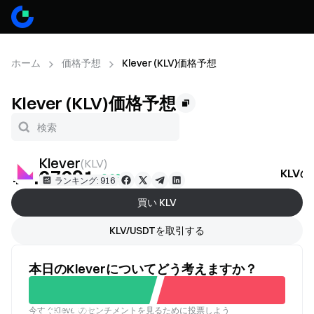
ホーム
価格予想
Klever (KLV)価格予想
Klever (KLV)価格予想
Klever
(
KLV
)
¥0.07091
KLV
+0.9%
ランキング: 916
買い KLV
KLV/USDTを取引する
本日のKleverについてどう考えますか？
今すぐKleverのセンチメントを見るために投票しよう
良い
悪い