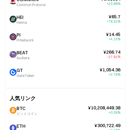
+23.66%
Common Protocol
¥65.7
HEI
+78.32%
Heima
¥14.45
PI
+4.15%
Pi Network
¥266.74
BEAT
-27.82%
Audiera
¥1,054.36
GT
+2.78%
GateToken
人気リンク
¥10,208,449.38
BTC
+0.38%
ビットコイン
¥300,722.49
ETH