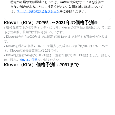
特定の市場や管轄区域においては、Gateが完全なサービスを提供で
きない場合があることにご注意ください。制限地域の詳細について
は、
ユーザー契約の該当セクション
をご参照ください。
Klever（KLV）2026年～2031年の価格予測
暗号資産市場のボラティリティにより、Kleverの方向性と価格について、誰
もが短期的、長期的に興味を持っています。
Kleverは今から2030年までに最高で¥0.1244まで上昇する可能性がありま
す。
Kleverを現在の価格¥0.07091で購入した場合の潜在的なROIは+75.00%で
す。Kleverの過去最高値は¥26.31です。
Kleverは過去24時間で+0.9%動き、過去7日間で+9.31%動きました。詳しく
は、現在の
Kleverの価格
をご覧ください。
Klever（KLV）価格予測：2031まで