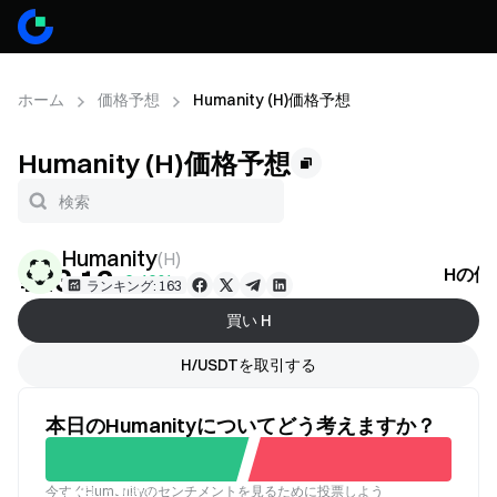
ホーム
価格予想
Humanity (H)価格予想
Humanity (H)価格予想
Humanity
(
H
)
¥13.12
Hの価
+6.46%
ランキング: 163
買い H
H/USDTを取引する
本日のHumanityについてどう考えますか？
今すぐHumanityのセンチメントを見るために投票しよう
良い
悪い