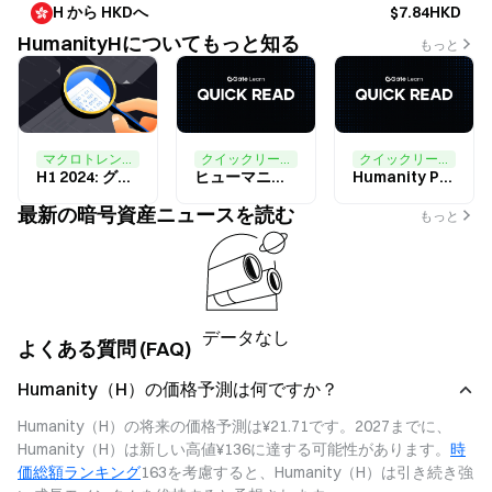
H から HKDへ
$7.84HKD
HumanityHについてもっと知る
もっと
マクロトレンド
クイックリード
クイックリード
H1 2024: グローバルWeb3の求人投稿の分析
ヒューマニティプロトコル（H）とは何ですか？
Humanity Protocol (H)：zkEVM上でプライバシーを重視したProof of Humanity
最新の暗号資産ニュースを読む
もっと
データなし
よくある質問 (FAQ)
Humanity（H）の価格予測は何ですか？
Humanity（H）の将来の価格予測は¥21.71です。2027までに、
Humanity（H）は新しい高値¥136に達する可能性があります。
時
価総額ランキング
163を考慮すると、Humanity（H）は引き続き強