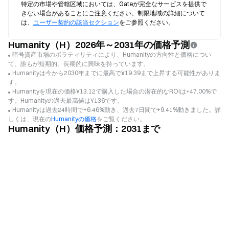
特定の市場や管轄区域においては、Gateが完全なサービスを提供で
きない場合があることにご注意ください。制限地域の詳細について
は、
ユーザー契約の該当セクション
をご参照ください。
Humanity（H）2026年～2031年の価格予測
暗号資産市場のボラティリティにより、Humanityの方向性と価格につい
て、誰もが短期的、長期的に興味を持っています。
Humanityは今から2030年までに最高で¥19.39まで上昇する可能性がありま
す。
Humanityを現在の価格¥13.12で購入した場合の潜在的なROIは+47.00%で
す。Humanityの過去最高値は¥136です。
Humanityは過去24時間で+6.46%動き、過去7日間で+9.41%動きました。詳
しくは、現在の
Humanityの価格
をご覧ください。
Humanity（H）価格予測：2031まで