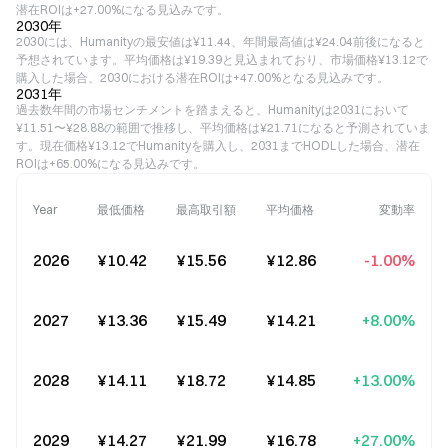
潜在ROIは+27.00%になる見込みです。
2030年
2030には、Humanityの最安値は¥11.44、年間最高値は¥24.04前後になると
予想されています。平均価格は¥19.39と見込まれており、市場価格¥13.12で
購入した場合、2030における潜在ROIは+47.00%となる見込みです。
2031年
過去数年間の市場センチメントを踏まえると、Humanityは2031において
¥11.51〜¥28.88の範囲で推移し、平均価格は¥21.71になると予測されていま
す。現在価格¥13.12でHumanityを購入し、2031までHODLした場合、潜在
ROIは+65.00%になる見込みです。
Year
最低価格
最高取引額
平均価格
変動率
2026
¥10.42
¥15.56
¥12.86
-1.00%
2027
¥13.36
¥15.49
¥14.21
+8.00%
2028
¥14.11
¥18.72
¥14.85
+13.00%
2029
¥14.27
¥21.99
¥16.78
+27.00%