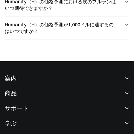
Humanity（H）の価格予測における次のブルランは
いつ期待できますか？
Humanity（H）の価格予測が1,000ドルに達するの
はいつですか？
案内
当社について
商品
採用情報
P2P
サポート
ニュースルーム
交換 & ブロック取引
VIP特典
F1 Oracle Red Bull Racing 公式スポンサー
学ぶ
現物取引
機関向けサービス
利用規約
アカデミー