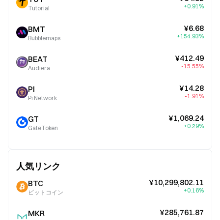
+0.91%
Tutorial
¥6.68
BMT
+154.93%
Bubblemaps
¥412.49
BEAT
-15.55%
Audiera
¥14.28
PI
-1.91%
Pi Network
¥1,069.24
GT
+0.29%
GateToken
人気リンク
¥10,299,802.11
BTC
+0.16%
ビットコイン
¥285,761.87
MKR