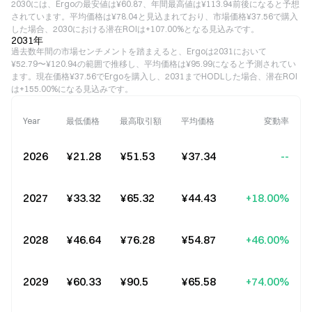
2030には、Ergoの最安値は¥60.87、年間最高値は¥113.94前後になると予想
されています。平均価格は¥78.04と見込まれており、市場価格¥37.56で購入
した場合、2030における潜在ROIは+107.00%となる見込みです。
2031年
過去数年間の市場センチメントを踏まえると、Ergoは2031において
¥52.79〜¥120.94の範囲で推移し、平均価格は¥95.99になると予測されてい
ます。現在価格¥37.56でErgoを購入し、2031までHODLした場合、潜在ROI
は+155.00%になる見込みです。
Year
最低価格
最高取引額
平均価格
変動率
2026
¥21.28
¥51.53
¥37.34
--
2027
¥33.32
¥65.32
¥44.43
+18.00%
2028
¥46.64
¥76.28
¥54.87
+46.00%
2029
¥60.33
¥90.5
¥65.58
+74.00%