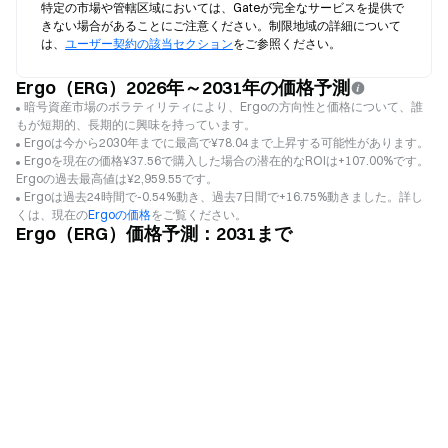
特定の市場や管轄区域においては、Gateが完全なサービスを提供で
きない場合があることにご注意ください。制限地域の詳細について
は、
ユーザー契約の該当セクション
をご参照ください。
Ergo（ERG）2026年～2031年の価格予測
暗号資産市場のボラティリティにより、Ergoの方向性と価格について、誰
もが短期的、長期的に興味を持っています。
Ergoは今から2030年までに最高で¥78.04まで上昇する可能性があります。
Ergoを現在の価格¥37.56で購入した場合の潜在的なROIは+107.00%です。
Ergoの過去最高値は¥2,959.55です。
Ergoは過去24時間で-0.54%動き、過去7日間で+16.75%動きました。詳し
くは、現在の
Ergoの価格
をご覧ください。
Ergo（ERG）価格予測：2031まで