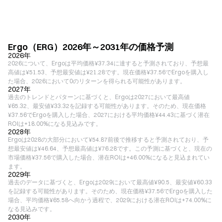
Ergo（ERG）2026年～2031年の価格予測
2026年
2026について、Ergoは平均価格¥37.34に達すると予測されており、予想最
高値は¥51.53、予想最安値は¥21.28です。現在価格¥37.56でErgoを購入し
た場合、2026において0のリターンを得られる可能性があります。
2027年
過去のトレンドとパターンに基づくと、Ergoは2027において最高値
¥65.32、最安値¥33.32を記録する可能性があります。そのため、現在価格
¥37.56でErgoを購入した場合、2027における平均価格¥44.43に基づく潜在
ROIは+18.00%になる見込みです。
2028年
Ergoは2028の大部分において¥54.87前後で推移すると予測されており、予
想最安値は¥46.64、予想最高値は¥76.28です。この予測に基づくと、現在の
市場価格¥37.56で購入した場合、潜在ROIは+46.00%になると見込まれてい
ます。
2029年
過去のデータに基づくと、Ergoは2029において最高値¥90.5、最安値¥60.33
を記録する可能性があります。そのため、現在価格¥37.56でErgoを購入した
場合、平均価格¥65.58へ向かう過程で、2029における潜在ROIは+74.00%に
なる見込みです。
2030年