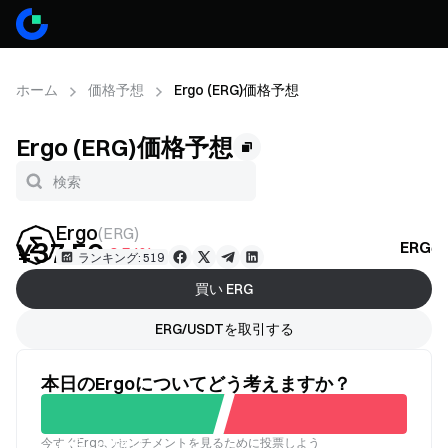
ホーム
価格予想
Ergo (ERG)価格予想
Ergo (ERG)価格予想
Ergo
(
ERG
)
¥37.56
ERG
-0.54%
ランキング: 519
買い ERG
ERG/USDTを取引する
本日のErgoについてどう考えますか？
今すぐErgoのセンチメントを見るために投票しよう
良い
悪い