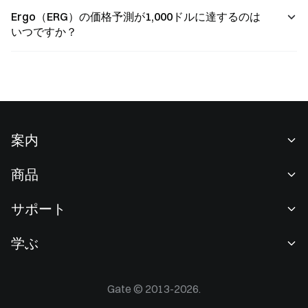
Ergo（ERG）の価格予測が1,000ドルに達するのは
いつですか？
案内
当社について
商品
採用情報
P2P
サポート
ニュースルーム
交換 & ブロック取引
VIP特典
F1 Oracle Red Bull Racing 公式スポンサー
学ぶ
現物取引
機関向けサービス
利用規約
アカデミー
証拠金取引
フィードバック
リスク警告
Gate © 2013-2026.
Gateニュース
投資センター
お知らせ
プライバシー規約