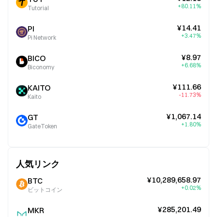
+80.11%
Tutorial
¥14.41
PI
+3.47%
Pi Network
¥8.97
BICO
+6.68%
Biconomy
¥111.66
KAITO
-11.73%
Kaito
¥1,067.14
GT
+1.80%
GateToken
人気リンク
¥10,289,658.97
BTC
+0.02%
ビットコイン
¥285,201.49
MKR