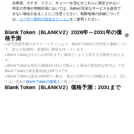
合衆国、カナダ、イラン、キューバを含むがこれらに限定されない
特定の市場や管轄区域においては、Gateが完全なサービスを提供で
きない場合があることにご注意ください。制限地域の詳細について
は、
ユーザー契約の該当セクション
をご参照ください。
Blank Token（BLANKV2）2026年～2031年の価
格予測
暗号資産市場のボラティリティにより、Blank Tokenの方向性と価格につい
て、誰もが短期的、長期的に興味を持っています。
Blank Tokenは今から2030年までに最高で--まで上昇する可能性がありま
す。
Blank Tokenを現在の価格¥0.2311で購入した場合の潜在的なROIは--です。
Blank Tokenの過去最高値は¥871.4です。
Blank Tokenは過去24時間で--動き、過去7日間で+2.70%動きました。詳し
くは、現在の
Blank Tokenの価格
をご覧ください。
Blank Token（BLANKV2）価格予測：2031まで