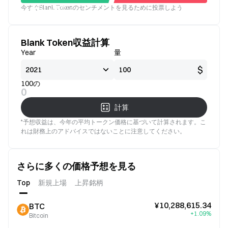
今すぐBlank Tokenのセンチメントを見るために投票しよう
良い
悪い
Blank Token収益計算
Year
量
$
100の
0
計算
*予想収益は、今年の平均トークン価格に基づいて計算されます。こ
れは財務上のアドバイスではないことに注意してください。
さらに多くの価格予想を見る
Top
新規上場
上昇銘柄
¥10,288,615.34
BTC
+1.09%
Bitcoin