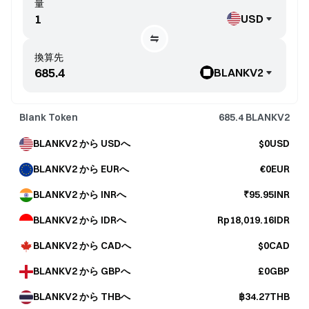
量
USD
換算先
BLANKV2
Blank Token
685.4
BLANKV2
BLANKV2 から USDへ
$0USD
BLANKV2 から EURへ
€0EUR
BLANKV2 から INRへ
₹95.95INR
BLANKV2 から IDRへ
Rp18,019.16IDR
BLANKV2 から CADへ
$0CAD
BLANKV2 から GBPへ
£0GBP
BLANKV2 から THBへ
฿34.27THB