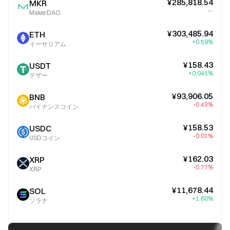
¥285,818.54
MKR
--
MakerDAO
¥303,485.94
ETH
+0.59%
イーサリアム
¥158.43
USDT
+0.045%
テザー
¥93,906.05
BNB
-0.43%
バイナンスコイン
¥158.53
USDC
-0.01%
USDコイン
¥162.03
XRP
-0.77%
XRP
¥11,678.44
SOL
+1.60%
ソラナ