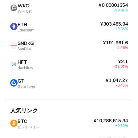
¥0.00001354
WKC
+29.91%
Wiki Cat
¥303,485.94
ETH
+0.85%
Ethereum
¥191,961.6
SNDKG
-4.56%
SanDisk
¥2.1
HFT
-58.07%
Hashflow
¥1,047.27
GT
-0.45%
GateToken
人気リンク
¥10,288,615.34
BTC
+0.75%
ビットコイン