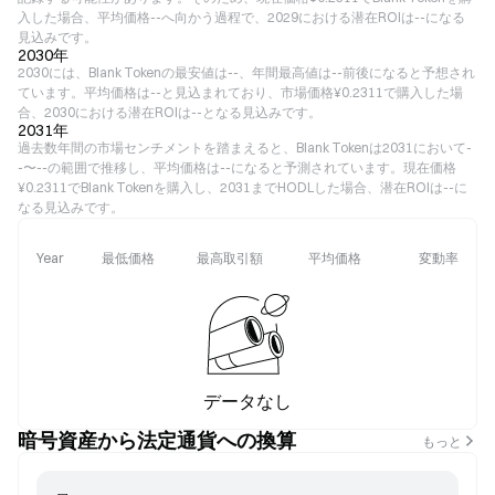
入した場合、平均価格--へ向かう過程で、2029における潜在ROIは--になる
見込みです。
2030年
2030には、Blank Tokenの最安値は--、年間最高値は--前後になると予想され
ています。平均価格は--と見込まれており、市場価格¥0.2311で購入した場
合、2030における潜在ROIは--となる見込みです。
2031年
過去数年間の市場センチメントを踏まえると、Blank Tokenは2031において-
-〜--の範囲で推移し、平均価格は--になると予測されています。現在価格
¥0.2311でBlank Tokenを購入し、2031までHODLした場合、潜在ROIは--に
なる見込みです。
Year
最低価格
最高取引額
平均価格
変動率
データなし
暗号資産から法定通貨への換算
もっと