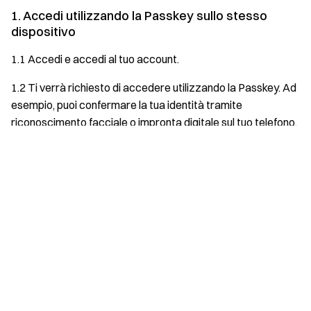
1. Accedi utilizzando la Passkey sullo stesso
dispositivo
1.1 Accedi e accedi al tuo account.
1.2 Ti verrà richiesto di accedere utilizzando la Passkey. Ad
esempio, puoi confermare la tua identità tramite
riconoscimento facciale o impronta digitale sul tuo telefono.
Sì
No
1.3 Se non desideri accedere con la Passkey, chiudi la
finestra e torna alla pagina di accesso con password.
2. Accedi utilizzando un altro dispositivo
2.1 Accedi e accedi al tuo account.
2.2 Ti verrà richiesto di accedere utilizzando un altro
dispositivo.
2.3 Puoi utilizzare un altro telefono o tablet per scansionare