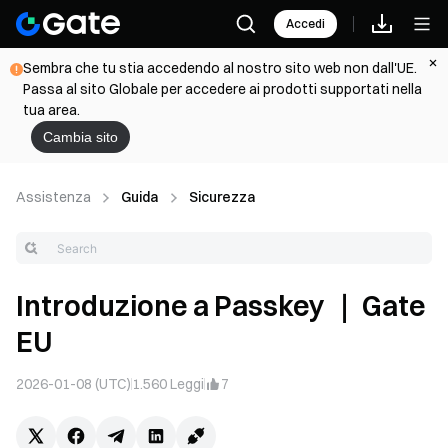
Accedi
Sembra che tu stia accedendo al nostro sito web non dall'UE.
Passa al sito Globale per accedere ai prodotti supportati nella
tua area.
Cambia sito
Assistenza
Guida
Sicurezza
Introduzione a Passkey ｜ Gate
EU
2026-01-08 (UTC)
1.560
Leggi
7