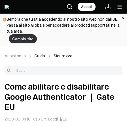
Accedi
Sembra che tu stia accedendo al nostro sito web non dall'UE.
Passa al sito Globale per accedere ai prodotti supportati nella
tua area.
Cambia sito
Assistenza
Guida
Sicurezza
Come abilitare e disabilitare
Google Authenticator ｜ Gate
EU
2026-01-08 (UTC)
6.179
Leggi
12