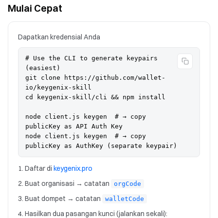
Mulai Cepat
Dapatkan kredensial Anda
# Use the CLI to generate keypairs 
(easiest)

git clone https://github.com/wallet-
io/keygenix-skill

cd keygenix-skill/cli && npm install

node client.js keygen  # → copy 
publicKey as API Auth Key

node client.js keygen  # → copy 
publicKey as AuthKey (separate keypair)
Daftar di
keygenix.pro
Buat organisasi → catatan
orgCode
Buat dompet → catatan
walletCode
Hasilkan dua pasangan kunci (jalankan sekali):