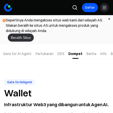
Daftar
Sepertinya Anda mengakses situs web kami dari wilayah AS.
Silakan beralih ke situs AS untuk mengakses produk yang
didukung di wilayah Anda.
Beralih Situs
Gate for AI Agent
Pertukaran
DEX
Dompet
Berita
Info
B
Gate for AI Agent
Wallet
Infrastruktur Web3 yang dibangun untuk Agen AI.