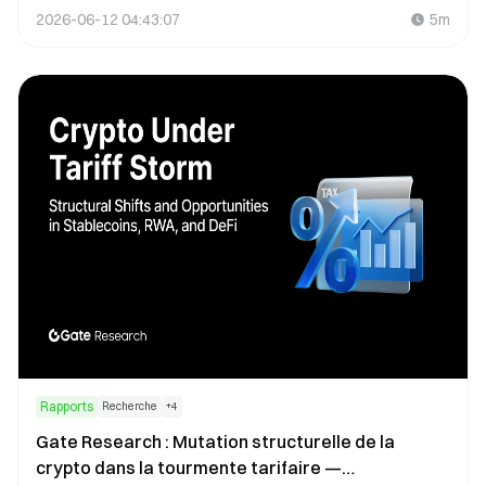
2026-06-12 04:43:07
5m
propose désormais le trading de leurs actions
réelles.
Rapports
Recherche
+
4
Gate Research : Mutation structurelle de la
crypto dans la tourmente tarifaire —