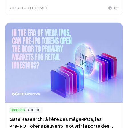
Opportunités potentielles pour les Stablecoins,
2026-06-04 07:15:07
1m
les RWA et la DeFi
Rapports
Recherche
Gate Research : à l’ère des méga‑IPOs, les
Pre‑IPO Tokens peuvent‑ils ouvrir la porte des