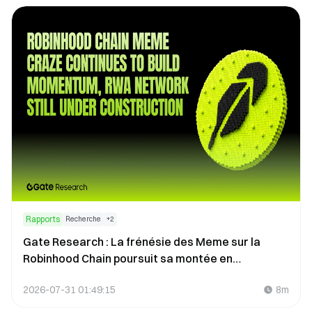
Rapports
Recherche
+
2
Gate Research : La frénésie des Meme sur la
Robinhood Chain poursuit sa montée en
puissance, tandis que le réseau RWA reste en
2026-07-31 01:49:15
8m
développement