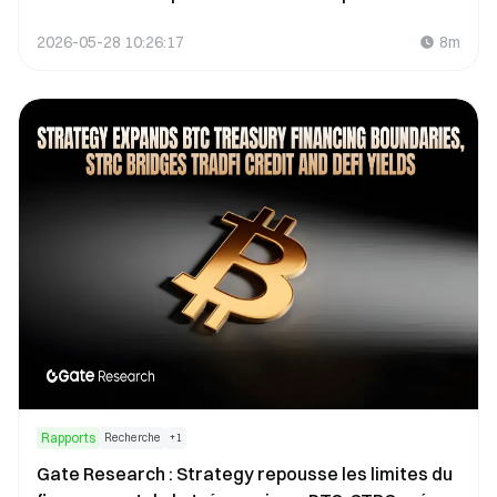
marchés primaires aux investisseurs
2026-05-28 10:26:17
8m
particuliers ?
Rapports
Recherche
+
1
Gate Research : Strategy repousse les limites du