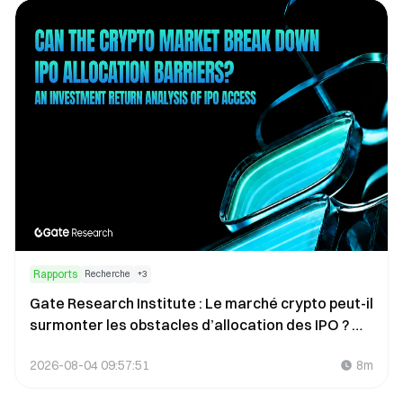
Rapports
Recherche
+
3
Gate Research Institute : Le marché crypto peut-il
surmonter les obstacles d’allocation des IPO ? —
Analyse de la rendite des investissements dans
2026-08-04 09:57:51
8m
l’accès aux IPO