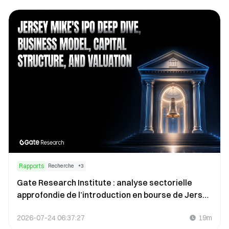
Rapports
Recherche
+
3
Gate Research Institute : analyse sectorielle
approfondie de l’introduction en bourse de Jersey
Mike’s — décryptage du modèle économique, de
2026-07-24 06:37:27
19m
la structure du capital et de la valorisation