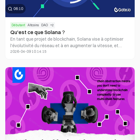
06:10
Débutant
Altcoins
DAO
+
2
Qu'est ce que Solana？
En tant que projet de blockchain, Solana vise à optimiser
l'évolutivité du réseau et à en augmenter la vitesse, et
2026-04-09 10:14:15
adopte un algorithme unique de preuve d'histoire pour
améliorer considérablement l'efficacité des transactions
sur la chaîne et le séquençage.
0