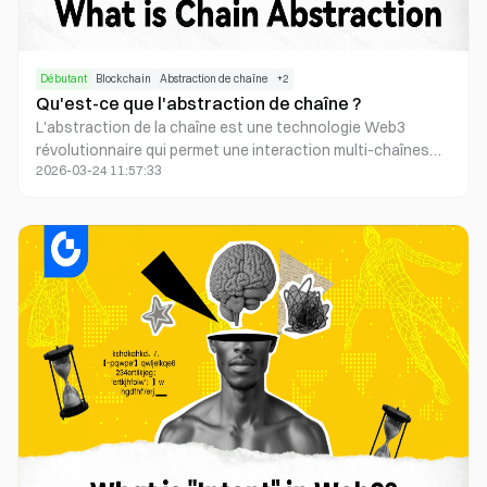
Débutant
Blockchain
Abstraction de chaîne
+
2
Qu'est-ce que l'abstraction de chaîne ?
L'abstraction de la chaîne est une technologie Web3
révolutionnaire qui permet une interaction multi-chaînes
2026-03-24 11:57:33
fluide grâce à une couche de middleware unifiée. Comme un
traducteur blockchain universel, elle simplifie l'expérience
utilisateur avec l'abstraction des comptes, la messagerie
0
inter-chaînes et les agrégateurs, ouvrant la voie à une
infrastructure DeFi, NFT et DAO évolutive, et à l'adoption
future du Web3 alimentée par l'IA.