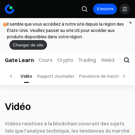
S’inscrire
Il semble que vous accédiez à notre site depuis la région des
États-Unis. Veuillez passer au site US pour accéder aux
produits disponibles dans votre région.
Changer de site
Gate Learn
Cours
Crypto
Trading
Web3
TradFi
 rapides
Vidéo
Rapport Journalier
Prévisions de marché
Tra
Vidéo
Vidéos relatives à la blockchain couvrant des sujets
tels que l'analyse technique, les tendances du marché