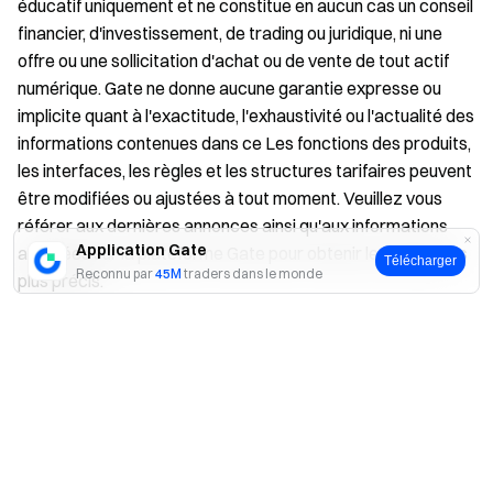
éducatif uniquement et ne constitue en aucun cas un conseil
financier, d'investissement, de trading ou juridique, ni une
offre ou une sollicitation d'achat ou de vente de tout actif
numérique. Gate ne donne aucune garantie expresse ou
implicite quant à l'exactitude, l'exhaustivité ou l'actualité des
informations contenues dans ce Les fonctions des produits,
les interfaces, les règles et les structures tarifaires peuvent
être modifiées ou ajustées à tout moment. Veuillez vous
référer aux dernières annonces ainsi qu'aux informations
Application Gate
affichées sur la plateforme Gate pour obtenir les détails les
Télécharger
Reconnu par
45M
traders dans le monde
plus précis.
Les investissements en actifs numériques comportent des
Oui
Non
risques importants, et les prix peuvent connaître
d'importantes fluctuations. Vous pouvez perdre la totalité
de votre investissement. Veillez à prendre vos décisions
avec prudence, en fonction de votre situation financière et
de votre tolérance au risque, après avoir pleinement