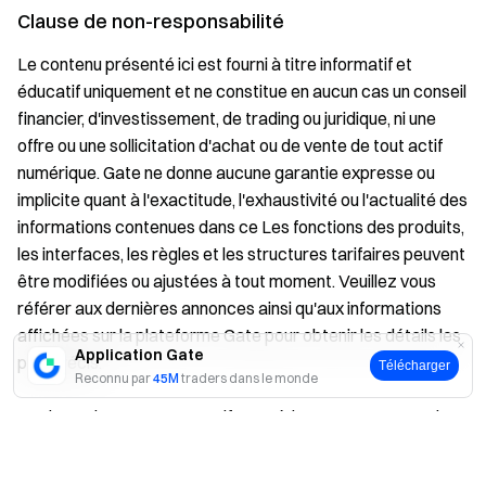
Clause de non-responsabilité
Le contenu présenté ici est fourni à titre informatif et
éducatif uniquement et ne constitue en aucun cas un conseil
financier, d'investissement, de trading ou juridique, ni une
offre ou une sollicitation d'achat ou de vente de tout actif
numérique. Gate ne donne aucune garantie expresse ou
implicite quant à l'exactitude, l'exhaustivité ou l'actualité des
informations contenues dans ce Les fonctions des produits,
les interfaces, les règles et les structures tarifaires peuvent
être modifiées ou ajustées à tout moment. Veuillez vous
référer aux dernières annonces ainsi qu'aux informations
affichées sur la plateforme Gate pour obtenir les détails les
Application Gate
plus précis.
Télécharger
Reconnu par
45M
traders dans le monde
Les investissements en actifs numériques comportent des
Oui
Non
risques importants, et les prix peuvent connaître
d'importantes fluctuations. Vous pouvez perdre la totalité