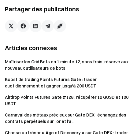
parrain obtient +2 participations
Partager des publications
Volume de trading CFD cumulé ≥ 1 000 000 USDT : le
parrain obtient +3 participations
Événement 2 : Les amis tradent pour récupérer
Articles connexes
jusqu’à 5 $ en bonus XAUT pour nouveaux
utilisateurs
Maîtriser les Grid Bots en 1 minute 12, sans frais, réservé aux
Pendant l’événement, les amis invités qui atteignent un
nouveaux utilisateurs de bots
volume de trading CFD cumulé de ≥ 2 000 USDT peuvent
Boost de trading Points Futures Gate : trader
récupérer un bonus XAUT pour nouveaux utilisateurs de 1 $
quotidiennement et gagner jusqu'à 200 USDT
à 5 $. Limité aux 2 000 premiers amis invités.
Airdrop Points Futures Gate #128 : récupérer 12 GUSD et 100
USDT
Notes :
Carnaval des métaux précieux sur Gate DEX : échangez des
Les participants doivent s’inscrire en cliquant sur le
contrats perpétuels sur l’or et l’a...
bouton [S'inscrire maintenant] sur la page de
Chasse au trésor « Age of Discovery » sur Gate DEX : trader
l’événement et compléter la vérification d’identité pour