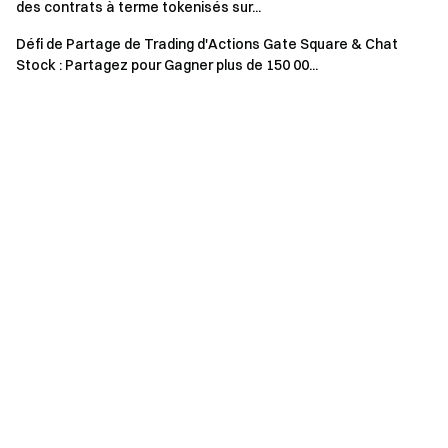
des contrats à terme tokenisés sur...
être éligibles aux récompenses.
Défi de Partage de Trading d'Actions Gate Square & Chat
Il est recommandé de cliquer sur le bouton [Compléter
Stock : Partagez pour Gagner plus de 150 00...
maintenant] sur la page de l’événement pour finaliser
vos tâches de parrainage, ce qui permet d’assurer le
suivi en temps réel et le règlement de l’évolution des
tâches.
Volume de trading = Volume d’achat + Volume de
vente
Toutes les récompenses XAUT de cet événement
seront distribuées sous forme d’airdrops de tokens
Spot. Les récompenses de l’Événement 1 seront
distribuées instantanément, tandis que celles de
l’Événement 2 seront créditées sur les comptes des
utilisateurs dans un délai de 14 jours ouvrés après la fin
de l’événement. Si le pool de récompenses est
entièrement récupéré, le tirage au sort prendra
automatiquement fin.