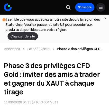
S’inscrire
Il semble que vous accédiez à notre site depuis la région des
États-Unis. Veuillez passer au site US pour accéder aux
produits disponibles dans votre région.
Changer de site
Annonces
Latest Events
Phase 3 des privilèges CFD
Gold : inviter des amis à
trader et gagner du XAUT à
Phase 3 des privilèges CFD
chaque tirage
Gold : inviter des amis à trader
et gagner du XAUT à chaque
tirage
11/06/2026 04:11 (UTC)
3 004
Vues