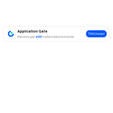
Application Gate
Télécharger
Reconnu par
45M
traders dans le monde
A propos
À propos de nous
Produits
Carrières
P2P