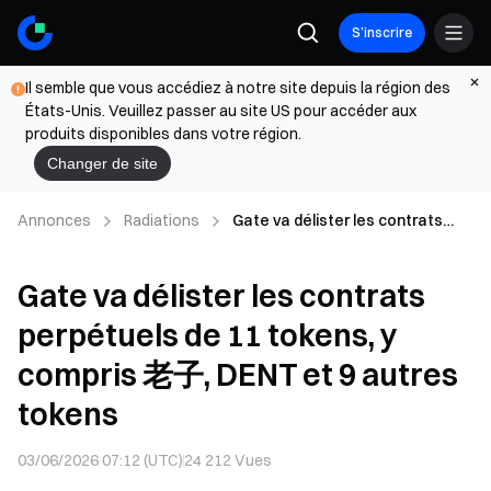
S’inscrire
Il semble que vous accédiez à notre site depuis la région des
États-Unis. Veuillez passer au site US pour accéder aux
produits disponibles dans votre région.
Changer de site
Annonces
Radiations
Gate va délister les contrats
perpétuels de 11 tokens, y
compris 老子, DENT et 9 autres
Gate va délister les contrats
tokens
perpétuels de 11 tokens, y
compris 老子, DENT et 9 autres
tokens
03/06/2026 07:12 (UTC)
24 212
Vues