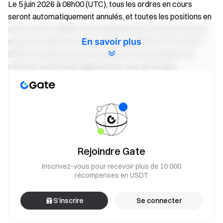
Le 5 juin 2026 à 08h00 (UTC), tous les ordres en cours
seront automatiquement annulés, et toutes les positions en
cours seront réglées automatiquement sur la base du prix
En savoir plus
moyen de référence entre 07h30 et 08h00 (UTC) le 5 juin
2026 (consultez le prix de règlement automatique des
contrats perpétuels délistés pour plus de détails).
Si vous tradez les contrats perpétuels mentionnés ci-
dessus, il est fortement recommandé d’ajuster votre
stratégie de trading et de fermer vos positions avant
l’échéance.
Rejoindre Gate
Prix de règlement automatique des contrats
perpétuels retirés :
Inscrivez-vous pour recevoir plus de 10 000
récompenses en USDT
Gate appliquera le prix moyen de référence observé durant
la demi-heure précédant le délisting comme prix de
S’inscrire
Se connecter
référence pour l’auto-règlement. En cas de fortes
fluctuations durant la dernière demi-heure avant le délisting,