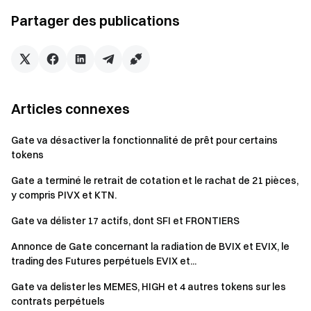
Gate pourra étendre la période d'observation pour éviter
Partager des publications
toute manipulation de marché.
Équipe Gate
3 juin 2026
Articles connexes
Gate va désactiver la fonctionnalité de prêt pour certains
tokens
Passerelle d'accès aux cryptomonnaies
Tradez plus de 4,900 cryptomonnaies en toute sécurité,
Gate a terminé le retrait de cotation et le rachat de 21 pièces,
rapidement et facilement.
y compris PIVX et KTN.
Passez à l'action
Gate va délister 17 actifs, dont SFI et FRONTIERS
Inscrivez-vous
et gagnez jusqu'à 10 000 $ de récompenses
de bienvenue
Annonce de Gate concernant la radiation de BVIX et EVIX, le
Invitez des amis
et gagnez une commission de 40%.
trading des Futures perpétuels EVIX et...
Restez connecté
Gate va delister les MEMES, HIGH et 4 autres tokens sur les
Visitez le site officiel de Gate
contrats perpétuels