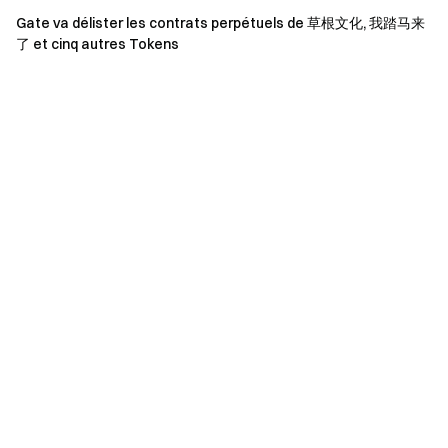
Téléchargez l'application Gate
Gate va délister les contrats perpétuels de
草根文化
, 我踏马来
Suivez-nous sur X (Twitter)
pour obtenir plus de bonus
了 et cinq autres Tokens
Rejoignez notre communauté Telegram
pour discuter des
sujets d'actualité
Engagez-vous avec notre communauté mondiale
pour
obtenir les dernières informations.
Transparence et sécurité
Vérifiez notre preuve de réserves à 100 %