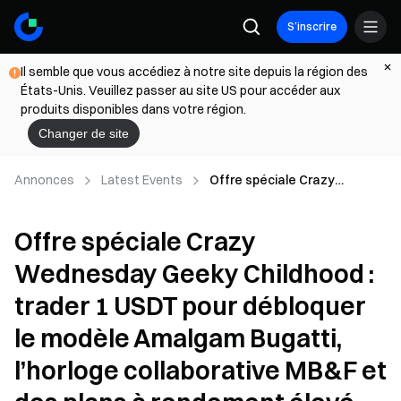
S’inscrire
Il semble que vous accédiez à notre site depuis la région des
États-Unis. Veuillez passer au site US pour accéder aux
produits disponibles dans votre région.
Changer de site
Annonces
Latest Events
Offre spéciale Crazy
Wednesday Geeky Childhood
: trader 1 USDT pour
Offre spéciale Crazy
débloquer le modèle
Amalgam Bugatti, l’horloge
Wednesday Geeky Childhood :
collaborative MB&F et des
plans à rendement élevé
trader 1 USDT pour débloquer
le modèle Amalgam Bugatti,
l’horloge collaborative MB&F et