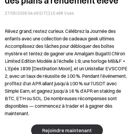
des plans à rendement élevé
27/05/2026 04:49 (UTC)
10 488
Vues
Rêvez grand, restez curieux. Célébrez la Journée des
enfants avec une collection de cadeaux geek ultimes.
Accomplissez des tâches pour débloquer des boîtes
mystère et tentez de gagner une Amalgam Bugatti Chiron
Limited Edition Modèle à l’échelle 1:8, une horloge MB&F ×
L’Epée 1839 [Destination Moon], et un Unistellar EVSCOPE
2, avec un taux de réussite de 100 %. Pendant l’événement,
profitez d’un APR allant jusqu’à 100 % sur l’USDT avec
Simple Earn, et gagnez jusqu’à 16 % d’APR en staking de
BTC, ETH ou SOL. De nombreuses récompenses sont
disponibles — commencez à trader et à gagner dès
maintenant.
Rejoindre maintenant