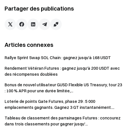
volumes de trading Spot suivants pour obtenir des
Partager des publications
chances de boîte mystère (cumulables), limité à 1
chance par palier :
Volume de trading Spot cumulé ≥ 500 USDT — 1 chance
Volume de trading Spot cumulé ≥ 2 000 USDT — 1
chance supplémentaire
Articles connexes
Volume de trading Spot cumulé ≥ 10 000 USDT — 1
chance supplémentaire
Rallye Sprint Swap SOL Chain : gagnez jusqu'à 168 USDT
Défi Volume de trading Futures :
Atteignez les
Rendement Vétéran Futures : gagnez jusqu'à 200 USDT avec
volumes de trading Futures suivants pour obtenir des
des récompenses doublées
chances de boîte mystère (cumulables), limité à 1
Bonus de nouvel utilisateur GUSD Flexible US Treasury, tour 23
chance par palier :
: 100 % APR pour une durée limitée,...
Volume de trading Futures cumulé ≥ 2 000 USDT — 1
chance
Loterie de points Gate Futures, phase 29 : 5 000
Volume de trading Futures cumulé ≥ 10 000 USDT — 1
emplacements gagnants. Gagnez 3 GT instantanément....
chance supplémentaire
Tableau de classement des parrainages Futures : concourez
Volume de trading Futures cumulé ≥ 50 000 USDT — 1
dans trois classements pour gagner jusqu'...