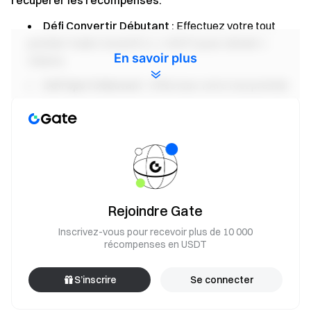
récupérer les récompenses.
Défi Convertir Débutant :
Effectuez votre tout
premier trade Convertir (≥ 1 USDT) pour obtenir 1
En savoir plus
chance.
Défi Spot Débutant :
Effectuez votre tout premier
trade Spot (≥ 1 USDT) pour obtenir 1 chance.
Défi Futures Débutant :
Effectuez votre tout
premier trade Futures (≥ 500 USDT) pour obtenir 1
chance.
Défi Dépôt :
Accumulez un dépôt net de ≥ 500 USDT
et maintenez-le pendant au moins 24 heures pour
Rejoindre Gate
obtenir 1 chance.
Inscrivez-vous pour recevoir plus de 10 000
Défi Volume de trading Convertir :
Atteignez 100
récompenses en USDT
USDT de volume de trading Convertir quotidiennement
pour obtenir 1 chance.
S’inscrire
Se connecter
Défi Volume de trading Spot :
Atteignez les