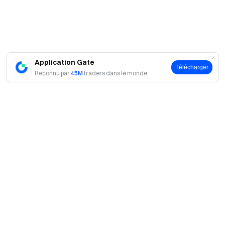
Application Gate
Télécharger
Reconnu par
45M
traders dans le monde
A propos
À propos de nous
Produits
Carrières
P2P