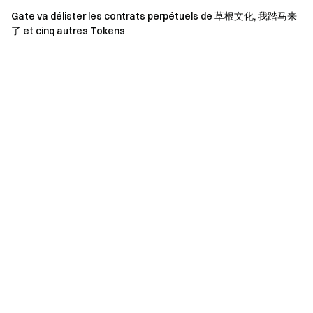
obtenir les dernières informations.
Gate va délister les contrats perpétuels de
草根文化
, 我踏马来
Transparence et sécurité
了 et cinq autres Tokens
Vérifiez notre preuve de réserves à 100 %