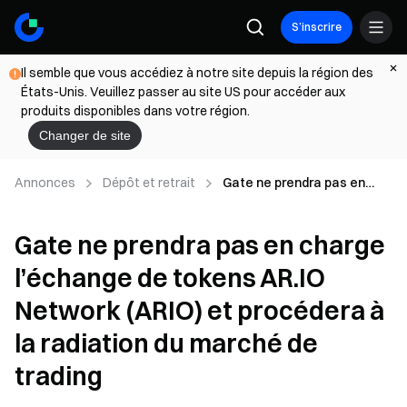
S’inscrire
Il semble que vous accédiez à notre site depuis la région des
États-Unis. Veuillez passer au site US pour accéder aux
produits disponibles dans votre région.
Changer de site
Annonces
Dépôt et retrait
Gate ne prendra pas en
charge l’échange de tokens
AR.IO Network (ARIO) et
Gate ne prendra pas en charge
procédera à la radiation du
marché de trading
l’échange de tokens AR.IO
Network (ARIO) et procédera à
la radiation du marché de
trading