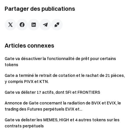
Équipe Gate
Partager des publications
21 mai 2026
Passerelle d'accès aux cryptomonnaies
Tradez plus de 4,900 cryptomonnaies en toute sécurité,
Articles connexes
rapidement et facilement.
Passez à l'action
Gate va désactiver la fonctionnalité de prêt pour certains
Inscrivez-vous
et gagnez jusqu'à 10 000 $ de récompenses
tokens
de bienvenue
Gate a terminé le retrait de cotation et le rachat de 21 pièces,
Invitez des amis
et gagnez une commission de 40%.
y compris PIVX et KTN.
Restez connecté
Visitez le site officiel de Gate
Gate va délister 17 actifs, dont SFI et FRONTIERS
Téléchargez l'application Gate
Annonce de Gate concernant la radiation de BVIX et EVIX, le
Suivez-nous sur X (Twitter)
pour obtenir plus de bonus
trading des Futures perpétuels EVIX et...
Rejoignez notre communauté Telegram
pour discuter des
Gate va delister les MEMES, HIGH et 4 autres tokens sur les
sujets d'actualité
contrats perpétuels
Engagez-vous avec notre communauté mondiale
pour