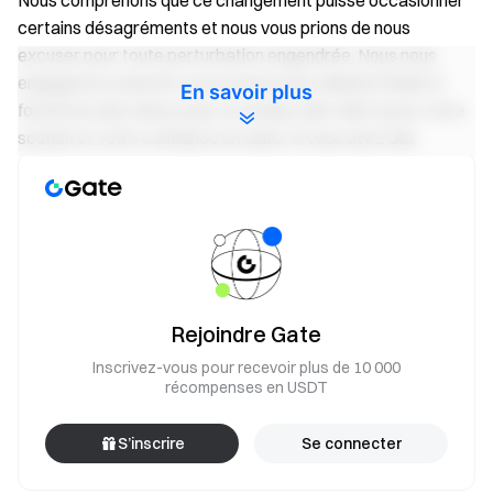
Nous comprenons que ce changement puisse occasionner
certains désagréments et nous vous prions de nous
excuser pour toute perturbation engendrée. Nous nous
engageons à assurer un processus de radiation fluide et
En savoir plus
fournirons des mises à jour en temps utile. Merci pour votre
soutien et votre confiance en Gate. Si vous avez des
questions ou avez besoin d’assistance, n’hésitez pas à
contacter notre service client.
Pour plus de détails concernant cet échange de
token, veuillez consulter l’annonce officielle :
https://x.com/ar_io_network/status/204773761398597232
Rejoindre Gate
8
Inscrivez-vous pour recevoir plus de 10 000
récompenses en USDT
Retrait The AR.IO Network (ARIO) :
https://www.gate.com/myaccount/withdraw/ARIO
S’inscrire
Se connecter