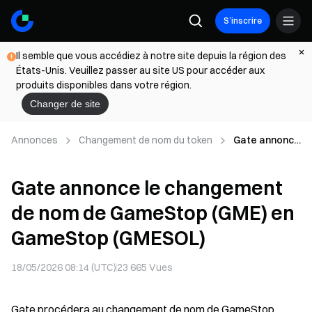
S’inscrire
Il semble que vous accédiez à notre site depuis la région des
États-Unis. Veuillez passer au site US pour accéder aux
produits disponibles dans votre région.
Changer de site
Annonces
Changement de nom du token
Gate annonce
le
changement
Gate annonce le changement
de nom de
GameStop
de nom de GameStop (GME) en
(GME) en
GameStop
GameStop (GMESOL)
(GMESOL)
18/05/2026 08:14 (UTC)
23 665
Vues
Gate procédera au changement de nom de GameStop